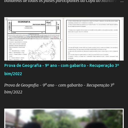
bandeiras de todos os países participantes da Copa do Mundo Fifa
Qatar 2022! Clique aqui e confira os hinos, com letra e tradução, de
todos os países participantes da Copa do Mundo Fifa Qatar 2022!
Com um evento como a Copa do Mundo ocorrendo no Brasil,
independentemente se você seja do time 'Viva Copa' ou do time
'Não vai ter Copa', uma hora ou outra acaba precisando das
bandeiras dos países que participarão do evento (para exaltá-los
ou para estraçalhá-los). Principalmente se você for aluno ou
professor! Provavelmente sua escola fará alguma atividade
relacionada ao assunto. Aí, precisa correr para o Google Imagens,
Prova de Geografia - 9º ano - com gabarito - Recuperação 3º
achar a bandeira correta, com a resolução adequada... a maior
bim/2022
função. Eu sei porque já precisei fazer isso. Como deixei os
arquivos armazenados em cas...
Prova de Geografia - 9º ano - com gabarito - Recuperação 3º
bim/2022