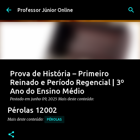
Pular para o conteúdo principal
Professor Júnior Online
Prova de História – Primeiro
Reinado e Período Regencial | 3º
Ano do Ensino Médio
Postado em
junho 09, 2025
Mais deste conteúdo:
CONTEÚDO: PERÍODO REGENCIAL
Pérolas 12002
CONTEÚDO: PRIMEIRO REINADO
ENSINO MÉDIO
Mais deste conteúdo:
PÉROLAS
Postagem em destaque
PROVAS DE HISTÓRIA MÉDIO
0