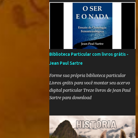
'Nós que aqui estamos, por vós esperamos' é
"um filme-memória do século XX, a partir
de recortes bibliográficos de pequenos e
grandes personagens". Documentário
brasileiro lançado em 1999, o filme mostra
como os grandes acontecimentos são
repletos de inúmeras histórias menores
Biblioteca Particular com livros grátis -
(mas não menos importantes) que passam
Jean Paul Sartre
despercebidas na maioria das vezes. Sem
dúvida alguma, este é um dos filmes mais
Forme sua própria biblioteca particular
poéticos da produção brasileira. A beleza
Livros grátis para você montar seu acervo
está na combinação das imagens, nos curtos
digital particular Treze livros de Jean Paul
e certeiros textos e, principalmente, na
Sartre para download
música. Clique aqui para conferir o vídeo e a
história do Alfaiate Voador, citado no filme .
É possível atrair a atenção dos alunos com
um filme destoante das grandes pr...