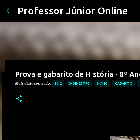
Professor Júnior Online
Prova e gabarito de História - 8º An
Mais deste conteúdo:
2012
3º BIMESTRE
8º ANO
GABARITO
Prova de História – Primeiro Reinad
Ensino Médio
Postado em
junho 09, 2025
Mais deste conteúdo:
CONTEÚDO: PERÍODO R
PROVAS DE HISTÓRIA MÉDIO
0