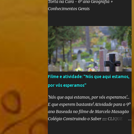
Torta na Cara - 6º ano Geografia +
Conhecimentos Gerais
Filme e atividade: "Nós que aqui estamos,
por vós esperamos"
'Nós que aqui estamos, por vós esperamos'...
E que esperem bastante! Atividade para o 9º
ano Baseada no filme de Marcelo Masagão
Colégio Construindo o Saber ::::: CLIQUE
AQUI PARA CONFERIR O TRABALHO
FINALIZADO ::::: Segundo a sinopse do DVD,