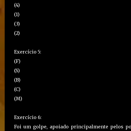
(4)
(1)
(3)
(2)
Exercício 5:
(F)
(S)
(B)
(C)
(M)
Exercício 6:
Foi um golpe, apoiado principalmente pelos pol