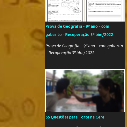
Qatar 2022! Com um evento como a Copa
do Mundo ocorrendo no Brasil,
independentemente se você seja do time
'Viva Copa' ou do time 'Não vai ter Copa',
Prova de Geografia - 9º ano - com
uma hora ou outra acaba precisando das
gabarito - Recuperação 3º bim/2022
bandeiras dos países que participarão do
evento (para exaltá-los ou para estraçalhá-
Prova de Geografia - 9º ano - com gabarito
los). Principalmente se você for aluno ou
- Recuperação 3º bim/2022
professor! Provavelmente sua escola fará
alguma atividade relacionada ao assunto.
Aí, precisa correr para o Google Imagens,
achar a bandeira correta, com a resolução
adequada... a maior função. Eu sei porque já
precisei fazer isso. Como deixei os arquivos
armazenados em cas...
65 Questões para Torta na Cara