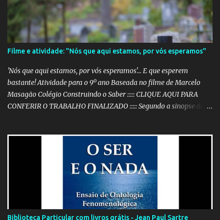
Filme e atividade: "Nós que aqui estamos, por vós esperamos"
'Nós que aqui estamos, por vós esperamos'... E que esperem
bastante! Atividade para o 9º ano Baseada no filme de Marcelo
Masagão Colégio Construindo o Saber ::::: CLIQUE AQUI PARA
CONFERIR O TRABALHO FINALIZADO ::::: Segundo a sinopse do
DVD, 'Nós que aqui estamos, por vós esperamos' é "um filme-
memória do século XX, a partir de recortes bibliográficos de
pequenos e grandes personagens". Documentário brasileiro
lançado em 1999, o filme mostra como os grandes acontecimentos
são repletos de inúmeras histórias menores (mas não menos
importantes) que passam despercebidas na maioria das vezes.
Sem dúvida alguma, este é um dos filmes mais poéticos da
produção brasileira. A beleza está na combinação das imagens,
nos curtos e certeiros textos e, principalmente, na música. Clique
Biblioteca Particular com livros grátis - Jean Paul Sartre