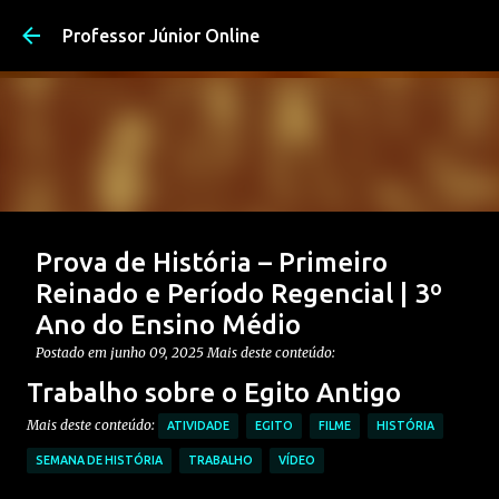
Pular para o conteúdo pri
Professor Júnior Online
Prova de História – Primeiro
Reinado e Período Regencial | 3º
Ano do Ensino Médio
Postado em
junho 09, 2025
Mais deste conteúdo:
CONTEÚDO: PERÍODO REGENCIAL
Trabalho sobre o Egito Antigo
CONTEÚDO: PRIMEIRO REINADO
ENSINO MÉDIO
Mais deste conteúdo:
ATIVIDADE
EGITO
FILME
HISTÓRIA
Postagem em destaque
PROVAS DE HISTÓRIA MÉDIO
SEMANA DE HISTÓRIA
TRABALHO
VÍDEO
0