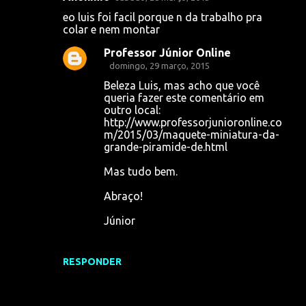
C
eo luis foi facil porque n da trabalho pra
o
colar e nem montar
m
Professor Júnior Online
e
domingo, 29 março, 2015
n
Beleza Luis, mas acho que você
queria fazer este comentário em
t
outro local:
á
http://www.professorjunioronline.co
m/2015/03/maquete-miniatura-da-
r
grande-piramide-de.html
i
Mas tudo bem.
o
s
Abraço!
Júnior
RESPONDER