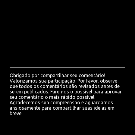
Obrigado por compartilhar seu comentário!
P
Valorizamos sua participação. Por favor, observe
o
que todos os comentários são revisados antes de
s
serem publicados. Faremos o possível para aprovar
t
seu comentário o mais rápido possível.
a
Agradecemos sua compreensão e aguardamos
r
ansiosamente para compartilhar suas ideias em
u
breve!
m
c
o
m