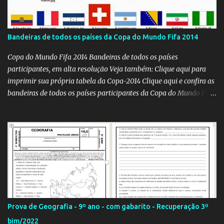
Bandeiras de todos os países da Copa do Mundo Fifa 2014
Copa do Mundo Fifa 2014 Bandeiras de todos os países
participantes, em alta resolução Veja também: Clique aqui para
imprimir sua própria tabela da Copa-2014 Clique aqui e confira as
bandeiras de todos os países participantes da Copa do Mundo Fifa
Qatar 2022! Clique aqui e confira os hinos, com letra e tradução, de
todos os países participantes da Copa do Mundo Fifa Qatar 2022!
Com um evento como a Copa do Mundo ocorrendo no Brasil,
independentemente se você seja do time 'Viva Copa' ou do time
'Não vai ter Copa', uma hora ou outra acaba precisando das
bandeiras dos países que participarão do evento (para exaltá-los
ou para estraçalhá-los). Principalmente se você for aluno ou
professor! Provavelmente sua escola fará alguma atividade
relacionada ao assunto. Aí, precisa correr para o Google Imagens,
Prova de Geografia - 9º ano - com gabarito - Recuperação 3º
achar a bandeira correta, com a resolução adequada... a maior
bim/2022