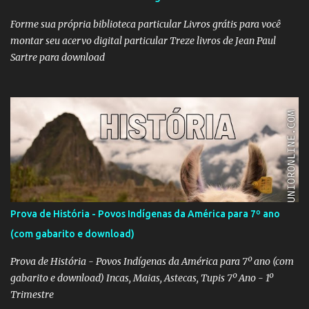
aqui para conferir o vídeo e a história do Alfaiate Voador, citado
no filme . É possível atrair a atenção dos alunos com um filme
Forme sua própria biblioteca particular Livros grátis para você
destoante das grandes pr...
montar seu acervo digital particular Treze livros de Jean Paul
Sartre para download
Prova de História - Povos Indígenas da América para 7º ano
(com gabarito e download)
Prova de História - Povos Indígenas da América para 7º ano (com
gabarito e download) Incas, Maias, Astecas, Tupis 7º Ano - 1º
Trimestre