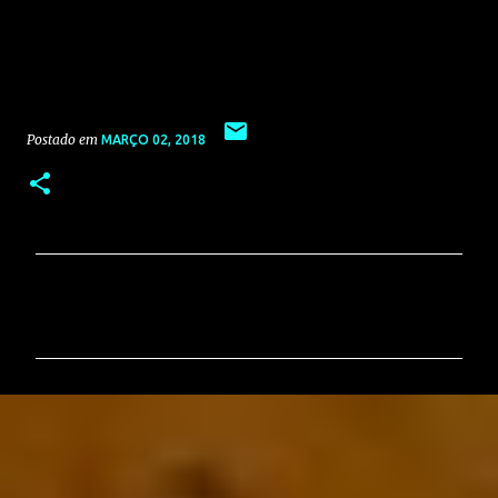
Postado em
MARÇO 02, 2018
C
o
m
e
n
t
á