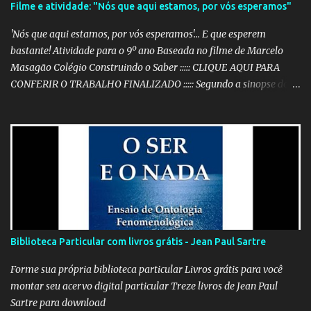
Filme e atividade: "Nós que aqui estamos, por vós esperamos"
'Nós que aqui estamos, por vós esperamos'... E que esperem
bastante! Atividade para o 9º ano Baseada no filme de Marcelo
Masagão Colégio Construindo o Saber ::::: CLIQUE AQUI PARA
CONFERIR O TRABALHO FINALIZADO ::::: Segundo a sinopse do
DVD, 'Nós que aqui estamos, por vós esperamos' é "um filme-
memória do século XX, a partir de recortes bibliográficos de
pequenos e grandes personagens". Documentário brasileiro
lançado em 1999, o filme mostra como os grandes acontecimentos
são repletos de inúmeras histórias menores (mas não menos
importantes) que passam despercebidas na maioria das vezes.
Sem dúvida alguma, este é um dos filmes mais poéticos da
produção brasileira. A beleza está na combinação das imagens,
nos curtos e certeiros textos e, principalmente, na música. Clique
Biblioteca Particular com livros grátis - Jean Paul Sartre
aqui para conferir o vídeo e a história do Alfaiate Voador, citado
no filme . É possível atrair a atenção dos alunos com um filme
Forme sua própria biblioteca particular Livros grátis para você
destoante das grandes pr...
montar seu acervo digital particular Treze livros de Jean Paul
Sartre para download