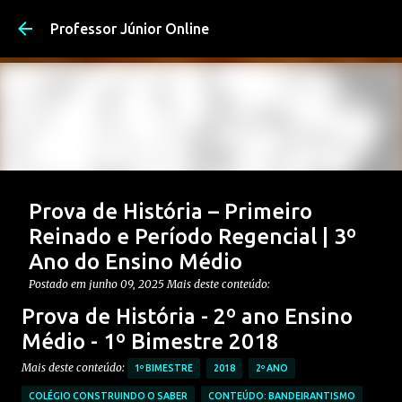
Pular para o conteúdo pri
Professor Júnior Online
Prova de História – Primeiro
Reinado e Período Regencial | 3º
Ano do Ensino Médio
Postado em
junho 09, 2025
Mais deste conteúdo:
CONTEÚDO: PERÍODO REGENCIAL
Prova de História - 2º ano Ensino
CONTEÚDO: PRIMEIRO REINADO
ENSINO MÉDIO
Médio - 1º Bimestre 2018
Postagem em destaque
PROVAS DE HISTÓRIA MÉDIO
Mais deste conteúdo:
1º BIMESTRE
2018
2º ANO
0
COLÉGIO CONSTRUINDO O SABER
CONTEÚDO: BANDEIRANTISMO