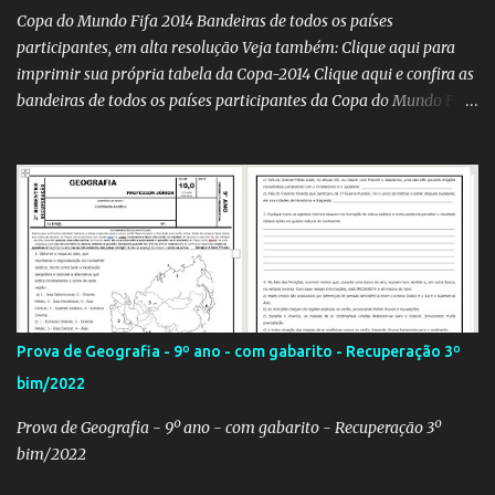
Copa do Mundo Fifa 2014 Bandeiras de todos os países
participantes, em alta resolução Veja também: Clique aqui para
imprimir sua própria tabela da Copa-2014 Clique aqui e confira as
bandeiras de todos os países participantes da Copa do Mundo Fifa
Qatar 2022! Clique aqui e confira os hinos, com letra e tradução, de
todos os países participantes da Copa do Mundo Fifa Qatar 2022!
Com um evento como a Copa do Mundo ocorrendo no Brasil,
independentemente se você seja do time 'Viva Copa' ou do time
'Não vai ter Copa', uma hora ou outra acaba precisando das
bandeiras dos países que participarão do evento (para exaltá-los
ou para estraçalhá-los). Principalmente se você for aluno ou
professor! Provavelmente sua escola fará alguma atividade
relacionada ao assunto. Aí, precisa correr para o Google Imagens,
Prova de Geografia - 9º ano - com gabarito - Recuperação 3º
achar a bandeira correta, com a resolução adequada... a maior
bim/2022
função. Eu sei porque já precisei fazer isso. Como deixei os
arquivos armazenados em cas...
Prova de Geografia - 9º ano - com gabarito - Recuperação 3º
bim/2022