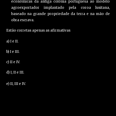
econômicas da antiga colônia portuguesa ao modelo
agroexportador implantado pela coroa lusitana,
baseado na grande propriedade da terra e na mão de
obra escrava.
Estão corretas apenas as afirmativas
a) I e II.
b) I e III.
c) II e IV.
d) I, II e III.
e) II, III e IV.