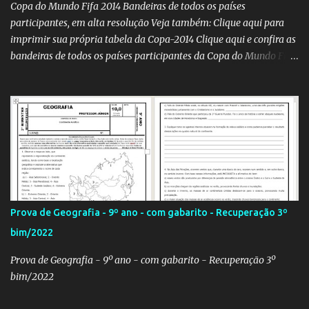
Copa do Mundo Fifa 2014 Bandeiras de todos os países
participantes, em alta resolução Veja também: Clique aqui para
imprimir sua própria tabela da Copa-2014 Clique aqui e confira as
bandeiras de todos os países participantes da Copa do Mundo Fifa
Qatar 2022! Clique aqui e confira os hinos, com letra e tradução, de
todos os países participantes da Copa do Mundo Fifa Qatar 2022!
Com um evento como a Copa do Mundo ocorrendo no Brasil,
independentemente se você seja do time 'Viva Copa' ou do time
'Não vai ter Copa', uma hora ou outra acaba precisando das
bandeiras dos países que participarão do evento (para exaltá-los
ou para estraçalhá-los). Principalmente se você for aluno ou
professor! Provavelmente sua escola fará alguma atividade
relacionada ao assunto. Aí, precisa correr para o Google Imagens,
Prova de Geografia - 9º ano - com gabarito - Recuperação 3º
achar a bandeira correta, com a resolução adequada... a maior
bim/2022
função. Eu sei porque já precisei fazer isso. Como deixei os
arquivos armazenados em cas...
Prova de Geografia - 9º ano - com gabarito - Recuperação 3º
bim/2022