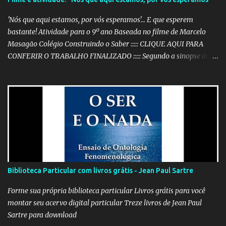
'Nós que aqui estamos, por vós esperamos'... E que esperem
bastante! Atividade para o 9º ano Baseada no filme de Marcelo
Masagão Colégio Construindo o Saber ::::: CLIQUE AQUI PARA
CONFERIR O TRABALHO FINALIZADO ::::: Segundo a sinopse do
DVD, 'Nós que aqui estamos, por vós esperamos' é "um filme-
memória do século XX, a partir de recortes bibliográficos de
pequenos e grandes personagens". Documentário brasileiro
lançado em 1999, o filme mostra como os grandes acontecimentos
são repletos de inúmeras histórias menores (mas não menos
importantes) que passam despercebidas na maioria das vezes.
Sem dúvida alguma, este é um dos filmes mais poéticos da
produção brasileira. A beleza está na combinação das imagens,
nos curtos e certeiros textos e, principalmente, na música. Clique
Biblioteca Particular com livros grátis - Jean Paul Sartre
aqui para conferir o vídeo e a história do Alfaiate Voador, citado
no filme . É possível atrair a atenção dos alunos com um filme
Forme sua própria biblioteca particular Livros grátis para você
destoante das grandes pr...
montar seu acervo digital particular Treze livros de Jean Paul
Sartre para download