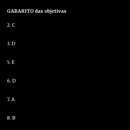
GABARITO das objetivas
2. C
3. D
5. E
6. D
7. A
8. B