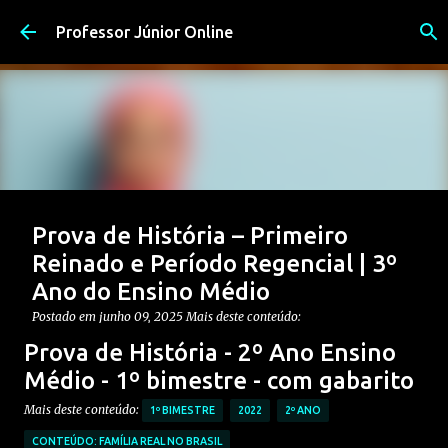
Pular para o conteúdo principal
Professor Júnior Online
Prova de História – Primeiro
Reinado e Período Regencial | 3º
Ano do Ensino Médio
Postado em
junho 09, 2025
Mais deste conteúdo:
CONTEÚDO: PERÍODO REGENCIAL
Prova de História - 2º Ano Ensino
CONTEÚDO: PRIMEIRO REINADO
ENSINO MÉDIO
Médio - 1º bimestre - com gabarito
Postagem em destaque
PROVAS DE HISTÓRIA MÉDIO
Mais deste conteúdo:
1º BIMESTRE
2022
2º ANO
0
CONTEÚDO: FAMÍLIA REAL NO BRASIL