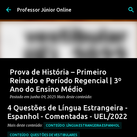
Pular para o conteúdo principal
Professor Júnior Online
Prova de História – Primeiro
Reinado e Período Regencial | 3º
Ano do Ensino Médio
Postado em
junho 09, 2025
Mais deste conteúdo:
CONTEÚDO: PERÍODO REGENCIAL
4 Questões de Língua Estrangeira -
CONTEÚDO: PRIMEIRO REINADO
ENSINO MÉDIO
Espanhol - Comentadas - UEL/2022
Postagem em destaque
PROVAS DE HISTÓRIA MÉDIO
Mais deste conteúdo:
CONTEÚDO: LÍNGUA ESTRANGEIRA ESPANHOL
0
CONTEÚDO: QUESTÕES DE VESTIBULARES