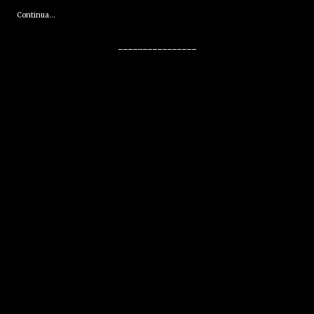
Continua...
----------------