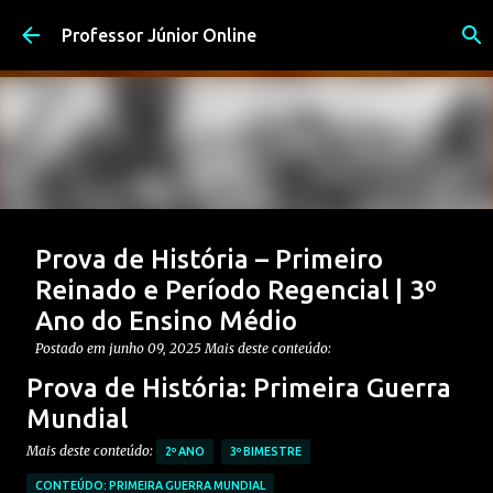
Pular para o conteúdo principal
Professor Júnior Online
Prova de História – Primeiro
Reinado e Período Regencial | 3º
Ano do Ensino Médio
Postado em
junho 09, 2025
Mais deste conteúdo:
CONTEÚDO: PERÍODO REGENCIAL
Prova de História: Primeira Guerra
CONTEÚDO: PRIMEIRO REINADO
ENSINO MÉDIO
Mundial
Postagem em destaque
PROVAS DE HISTÓRIA MÉDIO
Mais deste conteúdo:
2º ANO
3º BIMESTRE
0
CONTEÚDO: PRIMEIRA GUERRA MUNDIAL