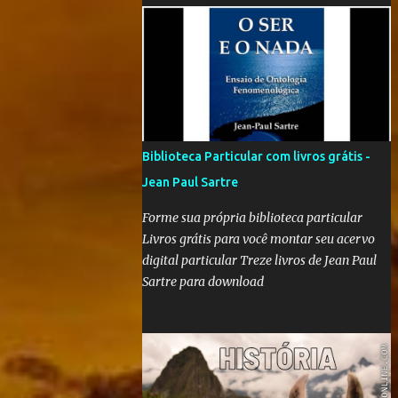
'Nós que aqui estamos, por vós esperamos' é
"um filme-memória do século XX, a partir
de recortes bibliográficos de pequenos e
grandes personagens". Documentário
brasileiro lançado em 1999, o filme mostra
como os grandes acontecimentos são
repletos de inúmeras histórias menores
Biblioteca Particular com livros grátis -
(mas não menos importantes) que passam
Jean Paul Sartre
despercebidas na maioria das vezes. Sem
dúvida alguma, este é um dos filmes mais
Forme sua própria biblioteca particular
poéticos da produção brasileira. A beleza
Livros grátis para você montar seu acervo
está na combinação das imagens, nos curtos
digital particular Treze livros de Jean Paul
e certeiros textos e, principalmente, na
Sartre para download
música. Clique aqui para conferir o vídeo e a
história do Alfaiate Voador, citado no filme .
É possível atrair a atenção dos alunos com
um filme destoante das grandes pr...