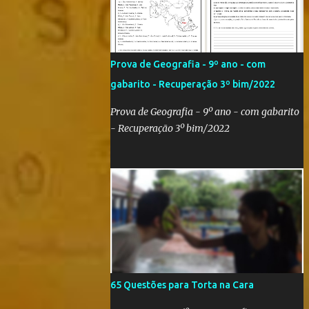
Qatar 2022! Com um evento como a Copa
do Mundo ocorrendo no Brasil,
independentemente se você seja do time
'Viva Copa' ou do time 'Não vai ter Copa',
Prova de Geografia - 9º ano - com
uma hora ou outra acaba precisando das
gabarito - Recuperação 3º bim/2022
bandeiras dos países que participarão do
evento (para exaltá-los ou para estraçalhá-
Prova de Geografia - 9º ano - com gabarito
los). Principalmente se você for aluno ou
- Recuperação 3º bim/2022
professor! Provavelmente sua escola fará
alguma atividade relacionada ao assunto.
Aí, precisa correr para o Google Imagens,
achar a bandeira correta, com a resolução
adequada... a maior função. Eu sei porque já
precisei fazer isso. Como deixei os arquivos
armazenados em cas...
65 Questões para Torta na Cara