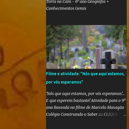
Torta na Cara - 6º ano Geografia +
Conhecimentos Gerais
Filme e atividade: "Nós que aqui estamos,
por vós esperamos"
'Nós que aqui estamos, por vós esperamos'...
E que esperem bastante! Atividade para o 9º
ano Baseada no filme de Marcelo Masagão
Colégio Construindo o Saber ::::: CLIQUE
AQUI PARA CONFERIR O TRABALHO
FINALIZADO ::::: Segundo a sinopse do DVD,