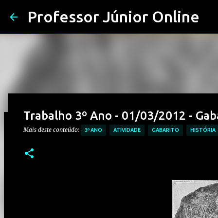
Professor Júnior Online
Trabalho 3º Ano - 01/03/2012 - Gab
Mais deste conteúdo:
3º ANO
ATIVIDADE
GABARITO
HISTÓRIA
Prova de História – Primeiro Reinad
Ensino Médio
Postado em
junho 09, 2025
Mais deste conteúdo:
CONTEÚDO: PERÍODO R
PROVAS DE HISTÓRIA MÉDIO
0