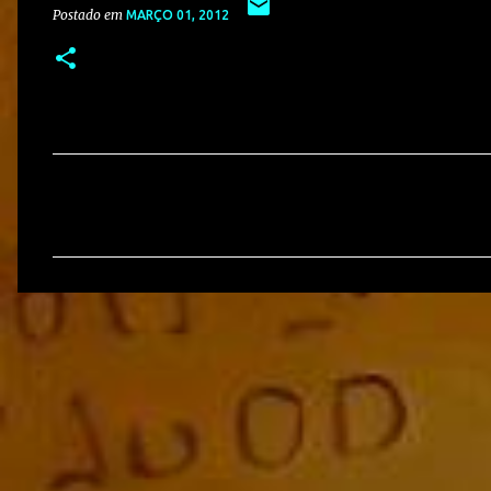
Postado em
MARÇO 01, 2012
C
o
m
e
n
t
á
r
i
o