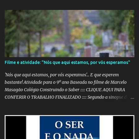
Filme e atividade: "Nós que aqui estamos, por vós esperamos"
'Nós que aqui estamos, por vós esperamos'... E que esperem
bastante! Atividade para o 9º ano Baseada no filme de Marcelo
Masagão Colégio Construindo o Saber ::::: CLIQUE AQUI PARA
CONFERIR O TRABALHO FINALIZADO ::::: Segundo a sinopse do
DVD, 'Nós que aqui estamos, por vós esperamos' é "um filme-
memória do século XX, a partir de recortes bibliográficos de
pequenos e grandes personagens". Documentário brasileiro
lançado em 1999, o filme mostra como os grandes acontecimentos
são repletos de inúmeras histórias menores (mas não menos