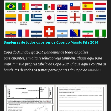
Bandeiras de todos os países da Copa do Mundo Fifa 2014
Copa do Mundo Fifa 2014 Bandeiras de todos os países
participantes, em alta resolução Veja também: Clique aqui para
imprimir sua própria tabela da Copa-2014 Clique aqui e confira as
bandeiras de todos os países participantes da Copa do Mundo Fifa
Qatar 2022! Clique aqui e confira os hinos, com letra e tradução, de
todos os países participantes da Copa do Mundo Fifa Qatar 2022!
Com um evento como a Copa do Mundo ocorrendo no Brasil,
independentemente se você seja do time 'Viva Copa' ou do time
'Não vai ter Copa', uma hora ou outra acaba precisando das
bandeiras dos países que participarão do evento (para exaltá-los