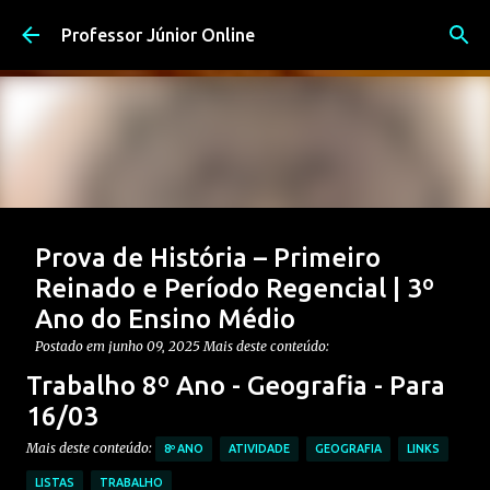
Pular para o conteúdo principal
Professor Júnior Online
Prova de História – Primeiro
Reinado e Período Regencial | 3º
Ano do Ensino Médio
Postado em
junho 09, 2025
Mais deste conteúdo:
CONTEÚDO: PERÍODO REGENCIAL
Trabalho 8º Ano - Geografia - Para
CONTEÚDO: PRIMEIRO REINADO
ENSINO MÉDIO
16/03
Postagem em destaque
PROVAS DE HISTÓRIA MÉDIO
Mais deste conteúdo:
8º ANO
ATIVIDADE
GEOGRAFIA
LINKS
0
LISTAS
TRABALHO