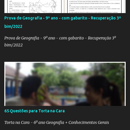
ou para estraçalhá-los). Principalmente se você for aluno ou
professor! Provavelmente sua escola fará alguma atividade
relacionada ao assunto. Aí, precisa correr para o Google Imagens,
Prova de Geografia - 9º ano - com gabarito - Recuperação 3º
achar a bandeira correta, com a resolução adequada... a maior
bim/2022
função. Eu sei porque já precisei fazer isso. Como deixei os
arquivos armazenados em cas...
Prova de Geografia - 9º ano - com gabarito - Recuperação 3º
bim/2022
65 Questões para Torta na Cara
Torta na Cara - 6º ano Geografia + Conhecimentos Gerais