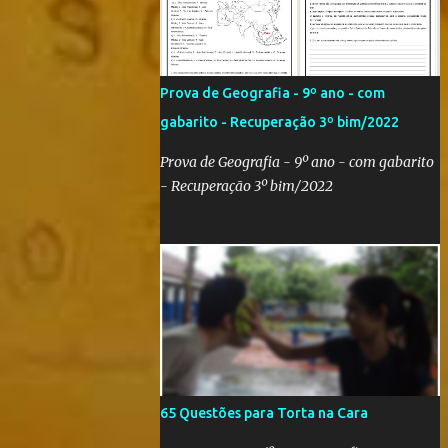
Qatar 2022! Com um evento como a Copa
do Mundo ocorrendo no Brasil,
independentemente se você seja do time
'Viva Copa' ou do time 'Não vai ter Copa',
Prova de Geografia - 9º ano - com
uma hora ou outra acaba precisando das
gabarito - Recuperação 3º bim/2022
bandeiras dos países que participarão do
evento (para exaltá-los ou para estraçalhá-
Prova de Geografia - 9º ano - com gabarito
los). Principalmente se você for aluno ou
- Recuperação 3º bim/2022
professor! Provavelmente sua escola fará
alguma atividade relacionada ao assunto.
Aí, precisa correr para o Google Imagens,
achar a bandeira correta, com a resolução
adequada... a maior função. Eu sei porque já
precisei fazer isso. Como deixei os arquivos
armazenados em cas...
65 Questões para Torta na Cara