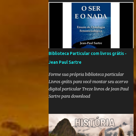
'Nós que aqui estamos, por vós esperamos' é
"um filme-memória do século XX, a partir
de recortes bibliográficos de pequenos e
grandes personagens". Documentário
brasileiro lançado em 1999, o filme mostra
como os grandes acontecimentos são
repletos de inúmeras histórias menores
Biblioteca Particular com livros grátis -
(mas não menos importantes) que passam
Jean Paul Sartre
despercebidas na maioria das vezes. Sem
dúvida alguma, este é um dos filmes mais
Forme sua própria biblioteca particular
poéticos da produção brasileira. A beleza
Livros grátis para você montar seu acervo
está na combinação das imagens, nos curtos
digital particular Treze livros de Jean Paul
e certeiros textos e, principalmente, na
Sartre para download
música. Clique aqui para conferir o vídeo e a
história do Alfaiate Voador, citado no filme .
É possível atrair a atenção dos alunos com
um filme destoante das grandes pr...