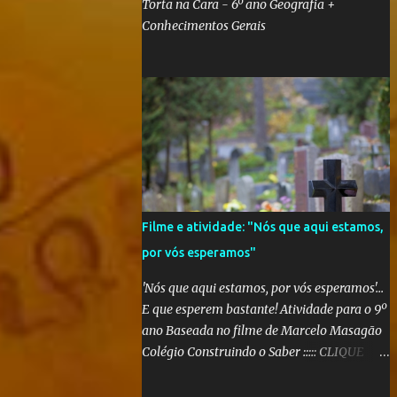
Torta na Cara - 6º ano Geografia +
Conhecimentos Gerais
Filme e atividade: "Nós que aqui estamos,
por vós esperamos"
'Nós que aqui estamos, por vós esperamos'...
E que esperem bastante! Atividade para o 9º
ano Baseada no filme de Marcelo Masagão
Colégio Construindo o Saber ::::: CLIQUE
AQUI PARA CONFERIR O TRABALHO
FINALIZADO ::::: Segundo a sinopse do DVD,