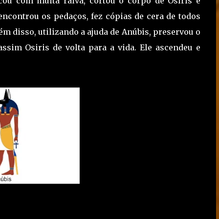
ficou com muita raiva, cortou o corpo de Osíris e
encontrou os pedaços, fez cópias de cera de todos
m disso, utilizando a ajuda de Anúbis, preservou o
assim Osiris de volta para a vida. Ele ascendeu e