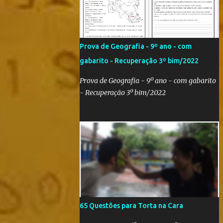
Qatar 2022! Com um evento como a Copa
do Mundo ocorrendo no Brasil,
independentemente se você seja do time
'Viva Copa' ou do time 'Não vai ter Copa',
Prova de Geografia - 9º ano - com
uma hora ou outra acaba precisando das
gabarito - Recuperação 3º bim/2022
bandeiras dos países que participarão do
evento (para exaltá-los ou para estraçalhá-
Prova de Geografia - 9º ano - com gabarito
los). Principalmente se você for aluno ou
- Recuperação 3º bim/2022
professor! Provavelmente sua escola fará
alguma atividade relacionada ao assunto.
Aí, precisa correr para o Google Imagens,
achar a bandeira correta, com a resolução
adequada... a maior função. Eu sei porque já
precisei fazer isso. Como deixei os arquivos
armazenados em cas...
65 Questões para Torta na Cara