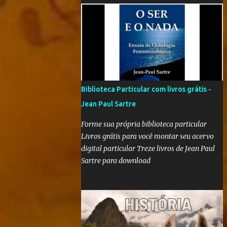
'Nós que aqui estamos, por vós esperamos' é
"um filme-memória do século XX, a partir
de recortes bibliográficos de pequenos e
grandes personagens". Documentário
brasileiro lançado em 1999, o filme mostra
como os grandes acontecimentos são
repletos de inúmeras histórias menores
Biblioteca Particular com livros grátis -
(mas não menos importantes) que passam
Jean Paul Sartre
despercebidas na maioria das vezes. Sem
dúvida alguma, este é um dos filmes mais
Forme sua própria biblioteca particular
poéticos da produção brasileira. A beleza
Livros grátis para você montar seu acervo
está na combinação das imagens, nos curtos
digital particular Treze livros de Jean Paul
e certeiros textos e, principalmente, na
Sartre para download
música. Clique aqui para conferir o vídeo e a
história do Alfaiate Voador, citado no filme .
É possível atrair a atenção dos alunos com
um filme destoante das grandes pr...