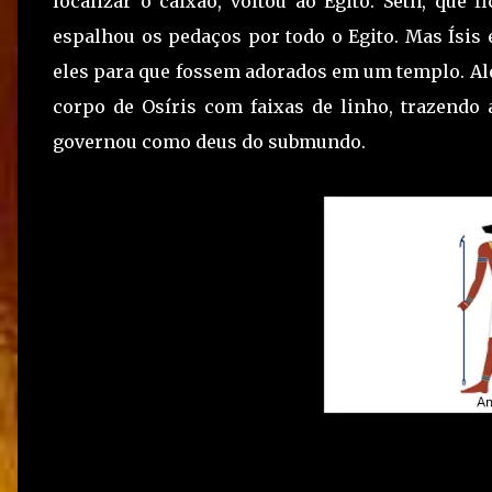
localizar o caixão, voltou ao Egito. Seth, que 
espalhou os pedaços por todo o Egito. Mas Ísis 
eles para que fossem adorados em um templo. Alé
corpo de Osíris com faixas de linho, trazendo 
governou como deus do submundo.