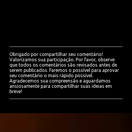
Obrigado por compartilhar seu comentário!
P
Valorizamos sua participação. Por favor, observe
o
que todos os comentários são revisados antes de
s
serem publicados. Faremos o possível para aprovar
t
seu comentário o mais rápido possível.
a
Agradecemos sua compreensão e aguardamos
r
ansiosamente para compartilhar suas ideias em
u
breve!
m
c
o
m
e
n
t
á