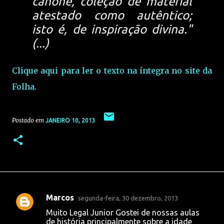
cânone, coleção de material
atestado como autêntico;
isto é, de inspiração divina."
(...)
Clique aqui para ler o texto na íntegra no site da
Folha.
Postado em
JANEIRO 10, 2013
Marcos
segunda-feira, 30 dezembro, 2013
C
Muito Legal Junior Gostei de nossas aulas
o
de história principalmente sobre a idade