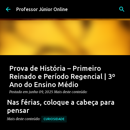
Pular para o conteúdo principal
Professor Júnior Online
Prova de História – Primeiro
Reinado e Período Regencial | 3º
Ano do Ensino Médio
Postado em
junho 09, 2025
Mais deste conteúdo:
CONTEÚDO: PERÍODO REGENCIAL
Nas férias, coloque a cabeça para
CONTEÚDO: PRIMEIRO REINADO
ENSINO MÉDIO
pensar
Postagem em destaque
PROVAS DE HISTÓRIA MÉDIO
Mais deste conteúdo:
CURIOSIDADE
0