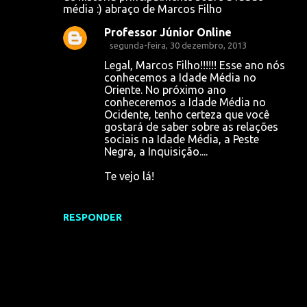
média :) abraço de Marcos Filho
m
e
Professor Júnior Online
segunda-feira, 30 dezembro, 2013
n
Legal, Marcos Filho!!!!!! Esse ano nós
t
conhecemos a Idade Média no
á
Oriente. No próximo ano
conheceremos a Idade Média no
r
Ocidente, tenho certeza que você
i
gostará de saber sobre as relações
sociais na Idade Média, a Peste
o
Negra, a Inquisição....
s
Te vejo lá!
RESPONDER