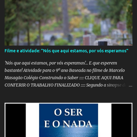
Filme e atividade: "Nós que aqui estamos, por vós esperamos"
'Nós que aqui estamos, por vós esperamos'... E que esperem
bastante! Atividade para o 9º ano Baseada no filme de Marcelo
Masagão Colégio Construindo o Saber ::::: CLIQUE AQUI PARA
CONFERIR O TRABALHO FINALIZADO ::::: Segundo a sinopse do
DVD, 'Nós que aqui estamos, por vós esperamos' é "um filme-
memória do século XX, a partir de recortes bibliográficos de
pequenos e grandes personagens". Documentário brasileiro
lançado em 1999, o filme mostra como os grandes acontecimentos
são repletos de inúmeras histórias menores (mas não menos
importantes) que passam despercebidas na maioria das vezes.
Sem dúvida alguma, este é um dos filmes mais poéticos da