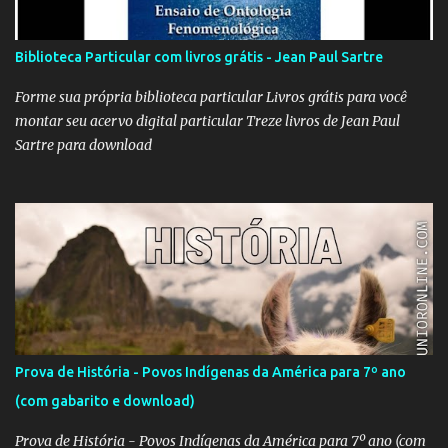
produção brasileira. A beleza está na combinação das imagens,
nos curtos e certeiros textos e, principalmente, na música. Clique
Biblioteca Particular com livros grátis - Jean Paul Sartre
aqui para conferir o vídeo e a história do Alfaiate Voador, citado
no filme . É possível atrair a atenção dos alunos com um filme
Forme sua própria biblioteca particular Livros grátis para você
destoante das grandes pr...
montar seu acervo digital particular Treze livros de Jean Paul
Sartre para download
Prova de História - Povos Indígenas da América para 7º ano
(com gabarito e download)
Prova de História - Povos Indígenas da América para 7º ano (com