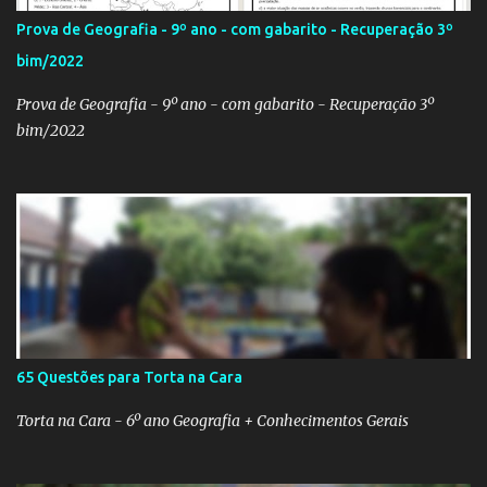
relacionada ao assunto. Aí, precisa correr para o Google Imagens,
Prova de Geografia - 9º ano - com gabarito - Recuperação 3º
achar a bandeira correta, com a resolução adequada... a maior
bim/2022
função. Eu sei porque já precisei fazer isso. Como deixei os
arquivos armazenados em cas...
Prova de Geografia - 9º ano - com gabarito - Recuperação 3º
bim/2022
65 Questões para Torta na Cara
Torta na Cara - 6º ano Geografia + Conhecimentos Gerais