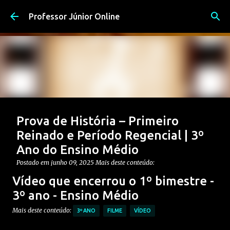
Pular para o conteúdo principal
Professor Júnior Online
Prova de História – Primeiro
Reinado e Período Regencial | 3º
Ano do Ensino Médio
Postado em
junho 09, 2025
Mais deste conteúdo:
CONTEÚDO: PERÍODO REGENCIAL
Vídeo que encerrou o 1º bimestre -
CONTEÚDO: PRIMEIRO REINADO
ENSINO MÉDIO
3º ano - Ensino Médio
Postagem em destaque
PROVAS DE HISTÓRIA MÉDIO
Mais deste conteúdo:
3º ANO
FILME
VÍDEO
0