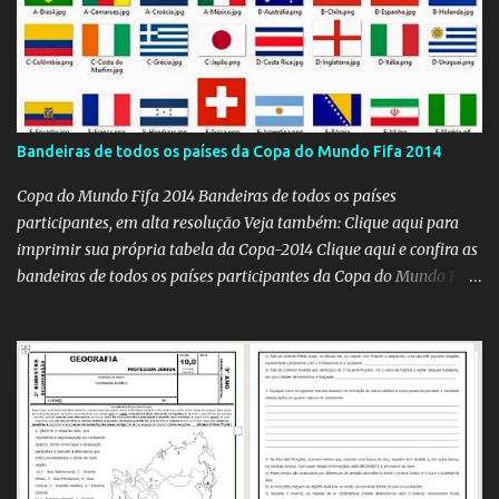
Bandeiras de todos os países da Copa do Mundo Fifa 2014
Copa do Mundo Fifa 2014 Bandeiras de todos os países
participantes, em alta resolução Veja também: Clique aqui para
imprimir sua própria tabela da Copa-2014 Clique aqui e confira as
bandeiras de todos os países participantes da Copa do Mundo Fifa
Qatar 2022! Clique aqui e confira os hinos, com letra e tradução, de
todos os países participantes da Copa do Mundo Fifa Qatar 2022!
Com um evento como a Copa do Mundo ocorrendo no Brasil,
independentemente se você seja do time 'Viva Copa' ou do time
'Não vai ter Copa', uma hora ou outra acaba precisando das
bandeiras dos países que participarão do evento (para exaltá-los
ou para estraçalhá-los). Principalmente se você for aluno ou
professor! Provavelmente sua escola fará alguma atividade