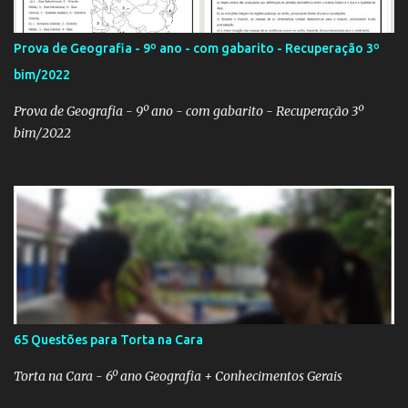
professor! Provavelmente sua escola fará alguma atividade
relacionada ao assunto. Aí, precisa correr para o Google Imagens,
Prova de Geografia - 9º ano - com gabarito - Recuperação 3º
achar a bandeira correta, com a resolução adequada... a maior
bim/2022
função. Eu sei porque já precisei fazer isso. Como deixei os
arquivos armazenados em cas...
Prova de Geografia - 9º ano - com gabarito - Recuperação 3º
bim/2022
65 Questões para Torta na Cara
Torta na Cara - 6º ano Geografia + Conhecimentos Gerais