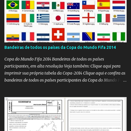
Bandeiras de todos os países da Copa do Mundo Fifa 2014
Copa do Mundo Fifa 2014 Bandeiras de todos os países
participantes, em alta resolução Veja também: Clique aqui para
imprimir sua própria tabela da Copa-2014 Clique aqui e confira as
bandeiras de todos os países participantes da Copa do Mundo Fifa
Qatar 2022! Clique aqui e confira os hinos, com letra e tradução, de
todos os países participantes da Copa do Mundo Fifa Qatar 2022!
Com um evento como a Copa do Mundo ocorrendo no Brasil,
independentemente se você seja do time 'Viva Copa' ou do time
'Não vai ter Copa', uma hora ou outra acaba precisando das
bandeiras dos países que participarão do evento (para exaltá-los
ou para estraçalhá-los). Principalmente se você for aluno ou