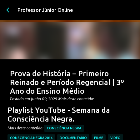
Pular para o conteúdo pri
Professor Júnior Online
Prova de História – Primeiro
Reinado e Período Regencial | 3º
Ano do Ensino Médio
Postado em
junho 09, 2025
Mais deste conteúdo:
CONTEÚDO: PERÍODO REGENCIAL
Playlist YouTube - Semana da
CONTEÚDO: PRIMEIRO REINADO
ENSINO MÉDIO
Consciência Negra.
Postagem em destaque
PROVAS DE HISTÓRIA MÉDIO
Mais deste conteúdo:
CONSCIÊNCIA NEGRA
0
CONSCIENCIA NEGRA 2014
DOCUMENTÁRIO
FILME
VÍDEO