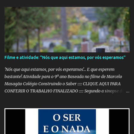
Filme e atividade: "Nós que aqui estamos, por vós esperamos"
'Nós que aqui estamos, por vós esperamos'... E que esperem
bastante! Atividade para o 9º ano Baseada no filme de Marcelo
Masagão Colégio Construindo o Saber ::::: CLIQUE AQUI PARA
CONFERIR O TRABALHO FINALIZADO ::::: Segundo a sinopse do
DVD, 'Nós que aqui estamos, por vós esperamos' é "um filme-
memória do século XX, a partir de recortes bibliográficos de
pequenos e grandes personagens". Documentário brasileiro
lançado em 1999, o filme mostra como os grandes acontecimentos
são repletos de inúmeras histórias menores (mas não menos
importantes) que passam despercebidas na maioria das vezes.