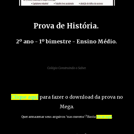
Prova de História.
2º ano - 1º bimestre - Ensino Médio.
Colégio Construindo o Saber.
Clique aqui
para fazer o download da prova no
Mega.
Quer armazenar seus arquivos 'nas nuvens'? Basta
clicar aqui
.