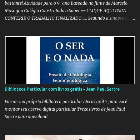
bastante! Atividade para o 9º ano Baseada no filme de Marcelo
Masagão Colégio Construindo o Saber ::::: CLIQUE AQUI PARA
CONFERIR O TRABALHO FINALIZADO ::::: Segundo a sinopse do
DVD, 'Nós que aqui estamos, por vós esperamos' é "um filme-
memória do século XX, a partir de recortes bibliográficos de
pequenos e grandes personagens". Documentário brasileiro
lançado em 1999, o filme mostra como os grandes acontecimentos
são repletos de inúmeras histórias menores (mas não menos
importantes) que passam despercebidas na maioria das vezes.
Sem dúvida alguma, este é um dos filmes mais poéticos da
produção brasileira. A beleza está na combinação das imagens,
nos curtos e certeiros textos e, principalmente, na música. Clique
Biblioteca Particular com livros grátis - Jean Paul Sartre
aqui para conferir o vídeo e a história do Alfaiate Voador, citado
no filme . É possível atrair a atenção dos alunos com um filme
Forme sua própria biblioteca particular Livros grátis para você
destoante das grandes pr...
montar seu acervo digital particular Treze livros de Jean Paul
Sartre para download