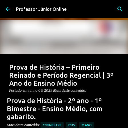
Pular para o conteúdo principal
Professor Júnior Online
Prova de História – Primeiro
Reinado e Período Regencial | 3º
Ano do Ensino Médio
Postado em
junho 09, 2025
Mais deste conteúdo:
CONTEÚDO: PERÍODO REGENCIAL
Prova de História - 2º ano - 1º
CONTEÚDO: PRIMEIRO REINADO
ENSINO MÉDIO
Bimestre - Ensino Médio, com
Postagem em destaque
gabarito.
PROVAS DE HISTÓRIA MÉDIO
Mais deste conteúdo:
0
1º BIMESTRE
2015
2º ANO