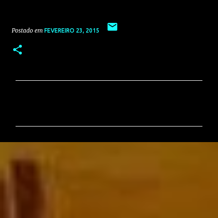
Postado em
FEVEREIRO 23, 2015
C
o
m
e
n
t
á
r
i