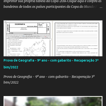
imprimir sua própria tabela da Copa-2014 Clique aqui e confira as
bandeiras de todos os países participantes da Copa do Mundo Fifa
Qatar 2022! Clique aqui e confira os hinos, com letra e tradução, de
todos os países participantes da Copa do Mundo Fifa Qatar 2022!
Com um evento como a Copa do Mundo ocorrendo no Brasil,
independentemente se você seja do time 'Viva Copa' ou do time
'Não vai ter Copa', uma hora ou outra acaba precisando das
bandeiras dos países que participarão do evento (para exaltá-los
ou para estraçalhá-los). Principalmente se você for aluno ou
professor! Provavelmente sua escola fará alguma atividade
relacionada ao assunto. Aí, precisa correr para o Google Imagens,
Prova de Geografia - 9º ano - com gabarito - Recuperação 3º
achar a bandeira correta, com a resolução adequada... a maior
bim/2022
função. Eu sei porque já precisei fazer isso. Como deixei os
arquivos armazenados em cas...
Prova de Geografia - 9º ano - com gabarito - Recuperação 3º
bim/2022