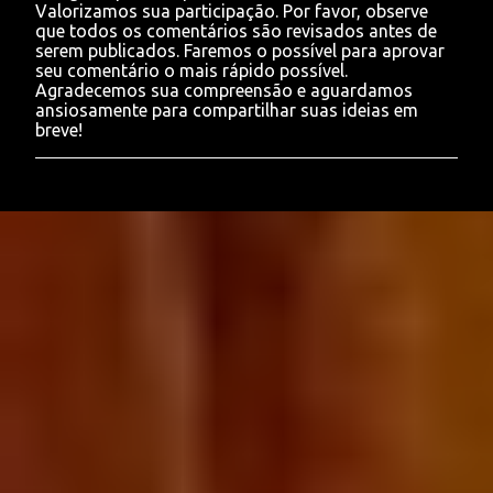
Valorizamos sua participação. Por favor, observe
o
que todos os comentários são revisados antes de
s
serem publicados. Faremos o possível para aprovar
t
seu comentário o mais rápido possível.
a
Agradecemos sua compreensão e aguardamos
r
ansiosamente para compartilhar suas ideias em
u
breve!
m
c
o
m
e
n
t
á
r
i
o