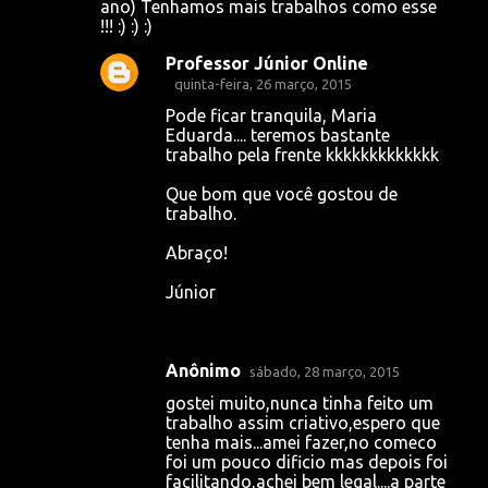
ano) Tenhamos mais trabalhos como esse
t
!!! :) :) :)
á
Professor Júnior Online
r
quinta-feira, 26 março, 2015
i
Pode ficar tranquila, Maria
Eduarda.... teremos bastante
o
trabalho pela frente kkkkkkkkkkkkk
s
Que bom que você gostou de
trabalho.
Abraço!
Júnior
Anônimo
sábado, 28 março, 2015
gostei muito,nunca tinha feito um
trabalho assim criativo,espero que
tenha mais...amei fazer,no comeco
foi um pouco dificio mas depois foi
facilitando,achei bem legal....a parte