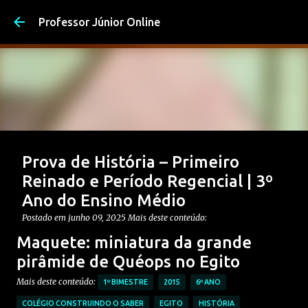
Pular para o conteúdo pri
Professor Júnior Online
Prova de História – Primeiro
Reinado e Período Regencial | 3º
Ano do Ensino Médio
Postado em
junho 09, 2025
Mais deste conteúdo:
CONTEÚDO: PERÍODO REGENCIAL
Maquete: miniatura da grande
CONTEÚDO: PRIMEIRO REINADO
ENSINO MÉDIO
pirâmide de Quéops no Egito
Postagem em destaque
PROVAS DE HISTÓRIA MÉDIO
Mais deste conteúdo:
1º BIMESTRE
2015
6º ANO
0
COLÉGIO CONSTRUINDO O SABER
EGITO
HISTÓRIA