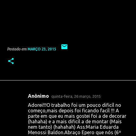
Postado em
MARÇO 23, 2015
Anônimo
quinta-feira, 26 março, 2015
C
Adorei!!!O trabalho foi um pouco dificíl no
o
começo,mais depois foi ficando facíl !!! A
parte em que eu mais gostei foi a de decorar
m
(hahaha) e a mais dificíl a de montar (Mais
e
nem tanto) (hahahah) Ass:Maria Eduarda
Menossi Baldon.Abraço Epero que nós (6º
n