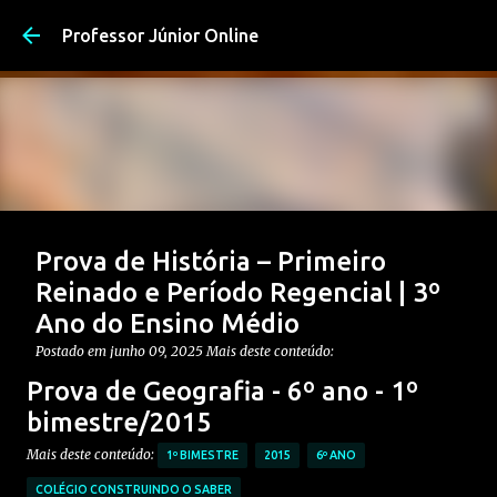
Pular para o conteúdo pri
Professor Júnior Online
Prova de História – Primeiro
Reinado e Período Regencial | 3º
Ano do Ensino Médio
Postado em
junho 09, 2025
Mais deste conteúdo:
CONTEÚDO: PERÍODO REGENCIAL
Prova de Geografia - 6º ano - 1º
CONTEÚDO: PRIMEIRO REINADO
ENSINO MÉDIO
bimestre/2015
Postagem em destaque
PROVAS DE HISTÓRIA MÉDIO
Mais deste conteúdo:
1º BIMESTRE
2015
6º ANO
0
COLÉGIO CONSTRUINDO O SABER