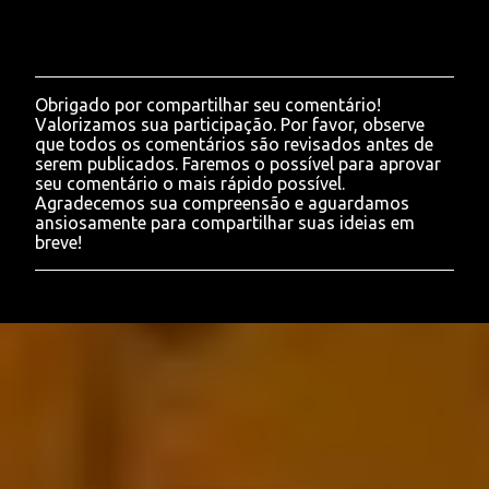
Obrigado por compartilhar seu comentário!
P
Valorizamos sua participação. Por favor, observe
o
que todos os comentários são revisados antes de
s
serem publicados. Faremos o possível para aprovar
t
seu comentário o mais rápido possível.
a
Agradecemos sua compreensão e aguardamos
r
ansiosamente para compartilhar suas ideias em
u
breve!
m
c
o
m
e
n
t
á
r
i
o