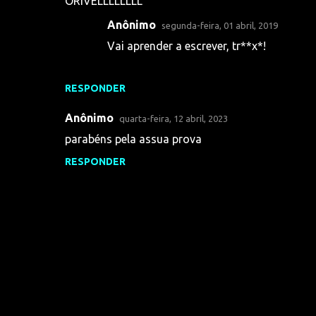
ORIVELLLLLLLL
o
Anônimo
segunda-feira, 01 abril, 2019
m
Vai aprender a escrever, tr**x*!
e
n
t
RESPONDER
á
Anônimo
quarta-feira, 12 abril, 2023
r
parabéns pela assua prova
i
RESPONDER
o
s