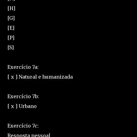
[H]
[G]
[E]
[P]
[S]
Exercício 7a:
[ x ] Natural e humanizada
Exercício 7b:
[ x ] Urbano
Exercício 7c:
Resposta pessoal