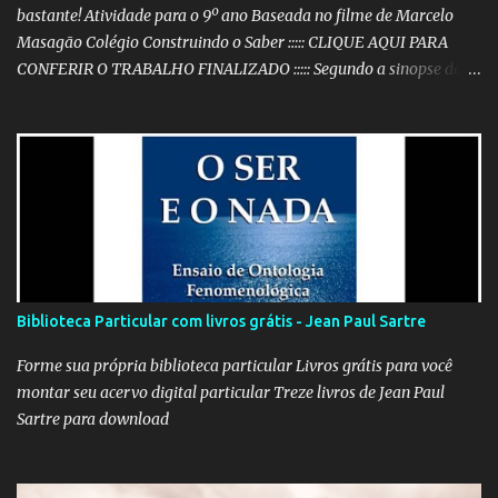
bastante! Atividade para o 9º ano Baseada no filme de Marcelo
Masagão Colégio Construindo o Saber ::::: CLIQUE AQUI PARA
CONFERIR O TRABALHO FINALIZADO ::::: Segundo a sinopse do
DVD, 'Nós que aqui estamos, por vós esperamos' é "um filme-
memória do século XX, a partir de recortes bibliográficos de
pequenos e grandes personagens". Documentário brasileiro
lançado em 1999, o filme mostra como os grandes acontecimentos
são repletos de inúmeras histórias menores (mas não menos
importantes) que passam despercebidas na maioria das vezes.
Sem dúvida alguma, este é um dos filmes mais poéticos da
produção brasileira. A beleza está na combinação das imagens,
nos curtos e certeiros textos e, principalmente, na música. Clique
Biblioteca Particular com livros grátis - Jean Paul Sartre
aqui para conferir o vídeo e a história do Alfaiate Voador, citado
no filme . É possível atrair a atenção dos alunos com um filme
Forme sua própria biblioteca particular Livros grátis para você
destoante das grandes pr...
montar seu acervo digital particular Treze livros de Jean Paul
Sartre para download