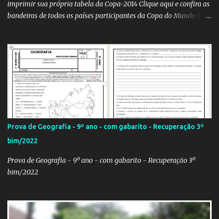
imprimir sua própria tabela da Copa-2014 Clique aqui e confira as
bandeiras de todos os países participantes da Copa do Mundo Fifa
Qatar 2022! Clique aqui e confira os hinos, com letra e tradução, de
todos os países participantes da Copa do Mundo Fifa Qatar 2022!
Com um evento como a Copa do Mundo ocorrendo no Brasil,
independentemente se você seja do time 'Viva Copa' ou do time
'Não vai ter Copa', uma hora ou outra acaba precisando das
bandeiras dos países que participarão do evento (para exaltá-los
ou para estraçalhá-los). Principalmente se você for aluno ou
professor! Provavelmente sua escola fará alguma atividade
relacionada ao assunto. Aí, precisa correr para o Google Imagens,
Prova de Geografia - 9º ano - com gabarito - Recuperação 3º
achar a bandeira correta, com a resolução adequada... a maior
bim/2022
função. Eu sei porque já precisei fazer isso. Como deixei os
arquivos armazenados em cas...
Prova de Geografia - 9º ano - com gabarito - Recuperação 3º
bim/2022