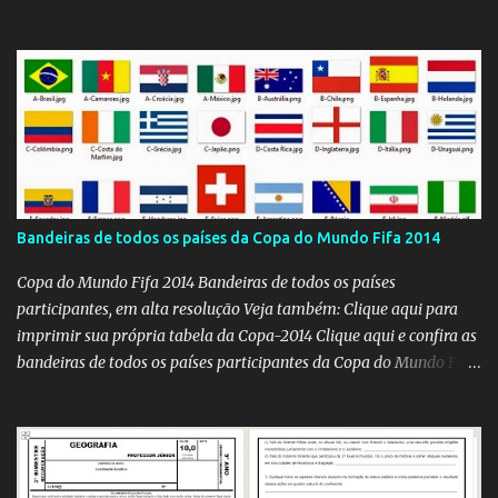
Bandeiras de todos os países da Copa do Mundo Fifa 2014
Copa do Mundo Fifa 2014 Bandeiras de todos os países
participantes, em alta resolução Veja também: Clique aqui para
imprimir sua própria tabela da Copa-2014 Clique aqui e confira as
bandeiras de todos os países participantes da Copa do Mundo Fifa
Qatar 2022! Clique aqui e confira os hinos, com letra e tradução, de
todos os países participantes da Copa do Mundo Fifa Qatar 2022!
Com um evento como a Copa do Mundo ocorrendo no Brasil,
independentemente se você seja do time 'Viva Copa' ou do time
'Não vai ter Copa', uma hora ou outra acaba precisando das