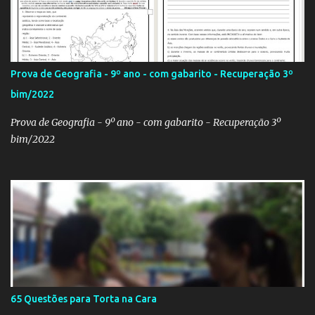
bandeiras dos países que participarão do evento (para exaltá-los
ou para estraçalhá-los). Principalmente se você for aluno ou
professor! Provavelmente sua escola fará alguma atividade
relacionada ao assunto. Aí, precisa correr para o Google Imagens,
Prova de Geografia - 9º ano - com gabarito - Recuperação 3º
achar a bandeira correta, com a resolução adequada... a maior
bim/2022
função. Eu sei porque já precisei fazer isso. Como deixei os
arquivos armazenados em cas...
Prova de Geografia - 9º ano - com gabarito - Recuperação 3º
bim/2022
65 Questões para Torta na Cara