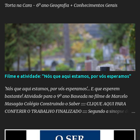
Torta na Cara - 6º ano Geografia + Conhecimentos Gerais
Filme e atividade: "Nós que aqui estamos, por vós esperamos"
'Nós que aqui estamos, por vós esperamos'... E que esperem
bastante! Atividade para o 9º ano Baseada no filme de Marcelo
Masagão Colégio Construindo o Saber ::::: CLIQUE AQUI PARA
CONFERIR O TRABALHO FINALIZADO ::::: Segundo a sinopse do
DVD, 'Nós que aqui estamos, por vós esperamos' é "um filme-
memória do século XX, a partir de recortes bibliográficos de
pequenos e grandes personagens". Documentário brasileiro