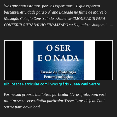
'Nós que aqui estamos, por vós esperamos'... E que esperem
bastante! Atividade para o 9º ano Baseada no filme de Marcelo
Masagão Colégio Construindo o Saber ::::: CLIQUE AQUI PARA
CONFERIR O TRABALHO FINALIZADO ::::: Segundo a sinopse do
DVD, 'Nós que aqui estamos, por vós esperamos' é "um filme-
memória do século XX, a partir de recortes bibliográficos de
pequenos e grandes personagens". Documentário brasileiro
lançado em 1999, o filme mostra como os grandes acontecimentos
são repletos de inúmeras histórias menores (mas não menos
importantes) que passam despercebidas na maioria das vezes.
Sem dúvida alguma, este é um dos filmes mais poéticos da
produção brasileira. A beleza está na combinação das imagens,
nos curtos e certeiros textos e, principalmente, na música. Clique
Biblioteca Particular com livros grátis - Jean Paul Sartre
aqui para conferir o vídeo e a história do Alfaiate Voador, citado
no filme . É possível atrair a atenção dos alunos com um filme
Forme sua própria biblioteca particular Livros grátis para você
destoante das grandes pr...
montar seu acervo digital particular Treze livros de Jean Paul
Sartre para download