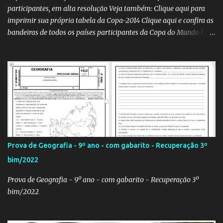
participantes, em alta resolução Veja também: Clique aqui para
imprimir sua própria tabela da Copa-2014 Clique aqui e confira as
bandeiras de todos os países participantes da Copa do Mundo Fifa
Qatar 2022! Clique aqui e confira os hinos, com letra e tradução, de
todos os países participantes da Copa do Mundo Fifa Qatar 2022!
Com um evento como a Copa do Mundo ocorrendo no Brasil,
independentemente se você seja do time 'Viva Copa' ou do time
'Não vai ter Copa', uma hora ou outra acaba precisando das
bandeiras dos países que participarão do evento (para exaltá-los
ou para estraçalhá-los). Principalmente se você for aluno ou
professor! Provavelmente sua escola fará alguma atividade
relacionada ao assunto. Aí, precisa correr para o Google Imagens,
Prova de Geografia - 9º ano - com gabarito - Recuperação 3º
achar a bandeira correta, com a resolução adequada... a maior
bim/2022
função. Eu sei porque já precisei fazer isso. Como deixei os
arquivos armazenados em cas...
Prova de Geografia - 9º ano - com gabarito - Recuperação 3º
bim/2022