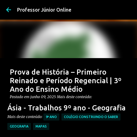
Pular para o conteúdo pri
Professor Júnior Online
Prova de História – Primeiro
Reinado e Período Regencial | 3º
Ano do Ensino Médio
Postado em
junho 09, 2025
Mais deste conteúdo:
CONTEÚDO: PERÍODO REGENCIAL
Ásia - Trabalhos 9º ano - Geografia
CONTEÚDO: PRIMEIRO REINADO
ENSINO MÉDIO
Mais deste conteúdo:
9º ANO
COLÉGIO CONSTRUINDO O SABER
Postagem em destaque
PROVAS DE HISTÓRIA MÉDIO
GEOGRAFIA
MAPAS
0