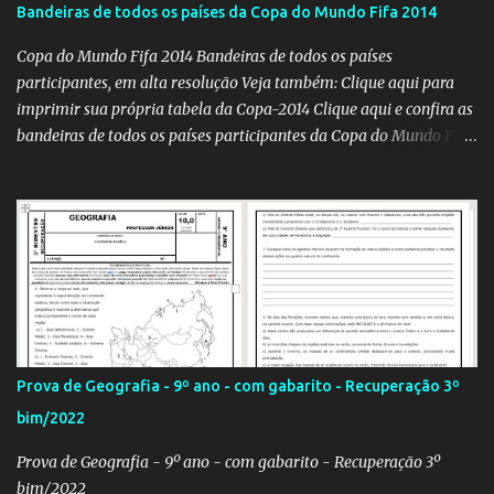
Bandeiras de todos os países da Copa do Mundo Fifa 2014
Copa do Mundo Fifa 2014 Bandeiras de todos os países
participantes, em alta resolução Veja também: Clique aqui para
imprimir sua própria tabela da Copa-2014 Clique aqui e confira as
bandeiras de todos os países participantes da Copa do Mundo Fifa
Qatar 2022! Clique aqui e confira os hinos, com letra e tradução, de
todos os países participantes da Copa do Mundo Fifa Qatar 2022!
Com um evento como a Copa do Mundo ocorrendo no Brasil,
independentemente se você seja do time 'Viva Copa' ou do time
'Não vai ter Copa', uma hora ou outra acaba precisando das
bandeiras dos países que participarão do evento (para exaltá-los
ou para estraçalhá-los). Principalmente se você for aluno ou
professor! Provavelmente sua escola fará alguma atividade
relacionada ao assunto. Aí, precisa correr para o Google Imagens,
Prova de Geografia - 9º ano - com gabarito - Recuperação 3º
achar a bandeira correta, com a resolução adequada... a maior
bim/2022
função. Eu sei porque já precisei fazer isso. Como deixei os
arquivos armazenados em cas...
Prova de Geografia - 9º ano - com gabarito - Recuperação 3º
bim/2022