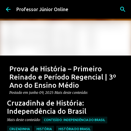
Pular para o conteúdo principal
Professor Júnior Online
Prova de História – Primeiro
Reinado e Período Regencial | 3º
Ano do Ensino Médio
Postado em
junho 09, 2025
Mais deste conteúdo:
CONTEÚDO: PERÍODO REGENCIAL
Cruzadinha de História:
CONTEÚDO: PRIMEIRO REINADO
ENSINO MÉDIO
Independência do Brasil
Postagem em destaque
PROVAS DE HISTÓRIA MÉDIO
Mais deste conteúdo:
CONTEÚDO: INDEPENDÊNCIA DO BRASIL
0
CRUZADINHA
HISTÓRIA
HISTÓRIA DO BRASIL