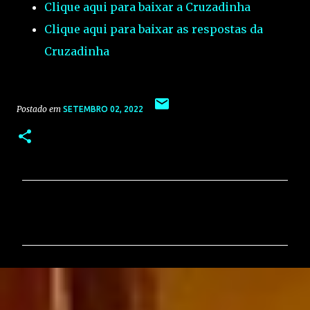
Clique aqui para baixar a Cruzadinha
Clique aqui para baixar as respostas da
Cruzadinha
Postado em
SETEMBRO 02, 2022
C
o
m
e
n
t