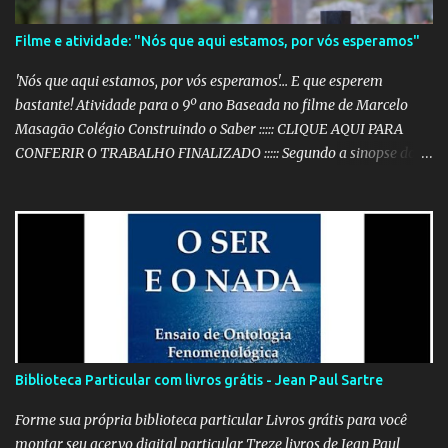
Filme e atividade: "Nós que aqui estamos, por vós esperamos"
'Nós que aqui estamos, por vós esperamos'... E que esperem
bastante! Atividade para o 9º ano Baseada no filme de Marcelo
Masagão Colégio Construindo o Saber ::::: CLIQUE AQUI PARA
CONFERIR O TRABALHO FINALIZADO ::::: Segundo a sinopse do
DVD, 'Nós que aqui estamos, por vós esperamos' é "um filme-
memória do século XX, a partir de recortes bibliográficos de
pequenos e grandes personagens". Documentário brasileiro
lançado em 1999, o filme mostra como os grandes acontecimentos
são repletos de inúmeras histórias menores (mas não menos
importantes) que passam despercebidas na maioria das vezes.
Sem dúvida alguma, este é um dos filmes mais poéticos da
produção brasileira. A beleza está na combinação das imagens,
nos curtos e certeiros textos e, principalmente, na música. Clique
Biblioteca Particular com livros grátis - Jean Paul Sartre
aqui para conferir o vídeo e a história do Alfaiate Voador, citado
no filme . É possível atrair a atenção dos alunos com um filme
Forme sua própria biblioteca particular Livros grátis para você
destoante das grandes pr...
montar seu acervo digital particular Treze livros de Jean Paul