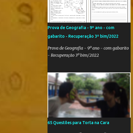
Qatar 2022! Com um evento como a Copa
do Mundo ocorrendo no Brasil,
independentemente se você seja do time
'Viva Copa' ou do time 'Não vai ter Copa',
Prova de Geografia - 9º ano - com
uma hora ou outra acaba precisando das
gabarito - Recuperação 3º bim/2022
bandeiras dos países que participarão do
evento (para exaltá-los ou para estraçalhá-
Prova de Geografia - 9º ano - com gabarito
los). Principalmente se você for aluno ou
- Recuperação 3º bim/2022
professor! Provavelmente sua escola fará
alguma atividade relacionada ao assunto.
Aí, precisa correr para o Google Imagens,
achar a bandeira correta, com a resolução
adequada... a maior função. Eu sei porque já
precisei fazer isso. Como deixei os arquivos
armazenados em cas...
65 Questões para Torta na Cara