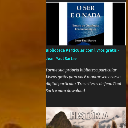
'Nós que aqui estamos, por vós esperamos' é
"um filme-memória do século XX, a partir
de recortes bibliográficos de pequenos e
grandes personagens". Documentário
brasileiro lançado em 1999, o filme mostra
como os grandes acontecimentos são
repletos de inúmeras histórias menores
Biblioteca Particular com livros grátis -
(mas não menos importantes) que passam
Jean Paul Sartre
despercebidas na maioria das vezes. Sem
dúvida alguma, este é um dos filmes mais
Forme sua própria biblioteca particular
poéticos da produção brasileira. A beleza
Livros grátis para você montar seu acervo
está na combinação das imagens, nos curtos
digital particular Treze livros de Jean Paul
e certeiros textos e, principalmente, na
Sartre para download
música. Clique aqui para conferir o vídeo e a
história do Alfaiate Voador, citado no filme .
É possível atrair a atenção dos alunos com
um filme destoante das grandes pr...