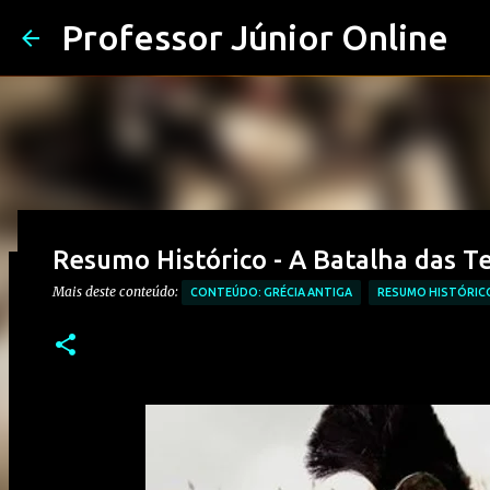
Professor Júnior Online
Resumo Histórico - A Batalha das T
Mais deste conteúdo:
CONTEÚDO: GRÉCIA ANTIGA
RESUMO HISTÓRIC
Prova de História – Primeiro Reinad
Ensino Médio
Postado em
junho 09, 2025
Mais deste conteúdo:
CONTEÚDO: PERÍODO R
PROVAS DE HISTÓRIA MÉDIO
0