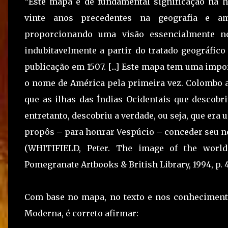
“Este mapa é de fundamental significação na hi
vinte anos precedentes na geografia e 
proporcionando uma visão essencialmente no
indubitavelmente a partir do tratado geográfi
publicação em 1507. [...] Este mapa tem uma imp
o nome de América pela primeira vez. Colombo
que as ilhas das Índias Ocidentais que descobr
entretanto, descobriu a verdade, ou seja, que er
propôs – para honrar Vespúcio – conceder seu no
(WHITIFIELD, Peter. The image of the worl
Pomegranate Artbooks & British Library, 1994, p. 
Com base no mapa, no texto e nos conheciment
Moderna, é correto afirmar: