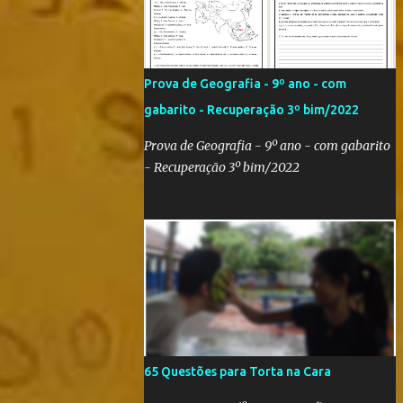
Qatar 2022! Com um evento como a Copa
do Mundo ocorrendo no Brasil,
independentemente se você seja do time
'Viva Copa' ou do time 'Não vai ter Copa',
Prova de Geografia - 9º ano - com
uma hora ou outra acaba precisando das
gabarito - Recuperação 3º bim/2022
bandeiras dos países que participarão do
evento (para exaltá-los ou para estraçalhá-
Prova de Geografia - 9º ano - com gabarito
los). Principalmente se você for aluno ou
- Recuperação 3º bim/2022
professor! Provavelmente sua escola fará
alguma atividade relacionada ao assunto.
Aí, precisa correr para o Google Imagens,
achar a bandeira correta, com a resolução
adequada... a maior função. Eu sei porque já
precisei fazer isso. Como deixei os arquivos
armazenados em cas...
65 Questões para Torta na Cara