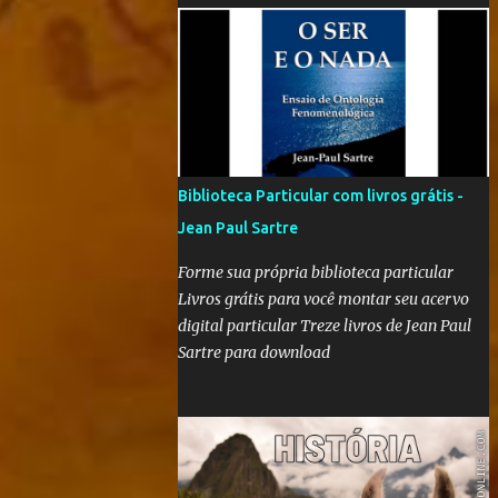
'Nós que aqui estamos, por vós esperamos' é
"um filme-memória do século XX, a partir
de recortes bibliográficos de pequenos e
grandes personagens". Documentário
brasileiro lançado em 1999, o filme mostra
como os grandes acontecimentos são
repletos de inúmeras histórias menores
Biblioteca Particular com livros grátis -
(mas não menos importantes) que passam
Jean Paul Sartre
despercebidas na maioria das vezes. Sem
dúvida alguma, este é um dos filmes mais
Forme sua própria biblioteca particular
poéticos da produção brasileira. A beleza
Livros grátis para você montar seu acervo
está na combinação das imagens, nos curtos
digital particular Treze livros de Jean Paul
e certeiros textos e, principalmente, na
Sartre para download
música. Clique aqui para conferir o vídeo e a
história do Alfaiate Voador, citado no filme .
É possível atrair a atenção dos alunos com
um filme destoante das grandes pr...