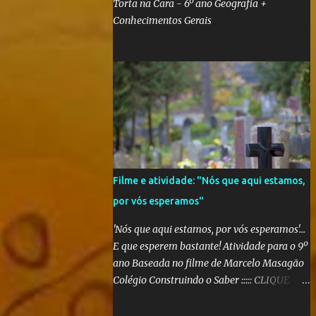
Torta na Cara - 6º ano Geografia +
Conhecimentos Gerais
Filme e atividade: "Nós que aqui estamos,
por vós esperamos"
'Nós que aqui estamos, por vós esperamos'...
E que esperem bastante! Atividade para o 9º
ano Baseada no filme de Marcelo Masagão
Colégio Construindo o Saber ::::: CLIQUE
AQUI PARA CONFERIR O TRABALHO
FINALIZADO ::::: Segundo a sinopse do DVD,