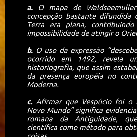
a.
O mapa de Waldseemuller 
concepção bastante difundida 
Terra era plana, contribuind
impossibilidade de atingir o Ori
b.
O uso da expressão “descobe
ocorrido em 1492, revela um
historiografia, que assim estab
da presença européia no conti
Moderna.
c.
Afirmar que Vespúcio foi o 
Novo Mundo” significa evidencia
romana da Antiguidade, que
científica como método para obt
coisas.