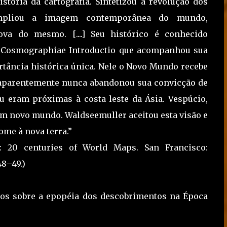
stória da cartografia. Sintetizou a revolução dos
ampliou a imagem contemporânea do mundo,
va do mesmo. [....] Seu histórico é conhecido
co Cosmographiae Introductio que acompanhou sua
ortância histórica única. Nele o Novo Mundo recebe
 aparentemente nunca abandonou sua convicção de
iu eram próximas à costa leste da Ásia. Vespúcio,
a um novo mundo. Waldseemuller aceitou esta visão e
me à nova terra.”
d: 20 centuries of World Maps.
San Francisco:
48–49.)
os sobre a epopéia dos descobrimentos na Época