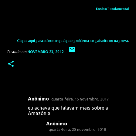
Ensino Fundamental
Clique aqui para informar qualquer problema no gabarito ou na prova
.
Postado em
NOVEMBRO 23, 2012
Anônimo
quarta-feira, 15 novembro, 2017
C
eu achava que falavam mais sobre a
o
Amazônia
m
Anônimo
e
quarta-feira, 28 novembro, 2018