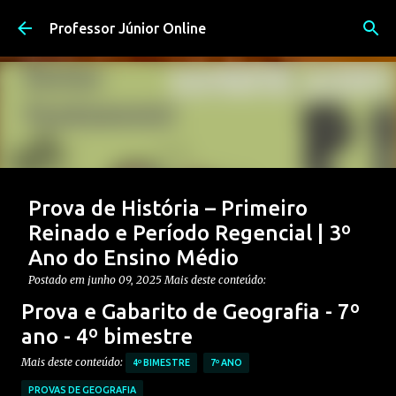
Pular para o conteúdo principal
Professor Júnior Online
Prova de História – Primeiro
Reinado e Período Regencial | 3º
Ano do Ensino Médio
Postado em
junho 09, 2025
Mais deste conteúdo:
CONTEÚDO: PERÍODO REGENCIAL
Prova e Gabarito de Geografia - 7º
CONTEÚDO: PRIMEIRO REINADO
ENSINO MÉDIO
ano - 4º bimestre
Postagem em destaque
PROVAS DE HISTÓRIA MÉDIO
Mais deste conteúdo:
4º BIMESTRE
7º ANO
0
PROVAS DE GEOGRAFIA