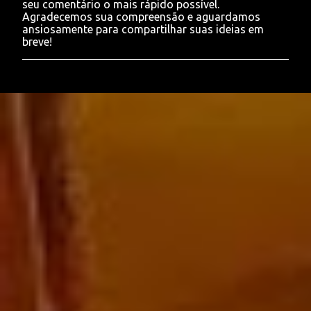
seu comentário o mais rápido possível.
a
Agradecemos sua compreensão e aguardamos
r
ansiosamente para compartilhar suas ideias em
u
breve!
m
c
o
m
e
n
t
á
r
i
o