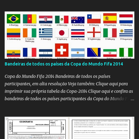
Bandeiras de todos os países da Copa do Mundo Fifa 2014
Copa do Mundo Fifa 2014 Bandeiras de todos os países
participantes, em alta resolução Veja também: Clique aqui para
imprimir sua própria tabela da Copa-2014 Clique aqui e confira as
bandeiras de todos os países participantes da Copa do Mundo Fifa
Qatar 2022! Clique aqui e confira os hinos, com letra e tradução, de
todos os países participantes da Copa do Mundo Fifa Qatar 2022!
Com um evento como a Copa do Mundo ocorrendo no Brasil,
independentemente se você seja do time 'Viva Copa' ou do time
'Não vai ter Copa', uma hora ou outra acaba precisando das