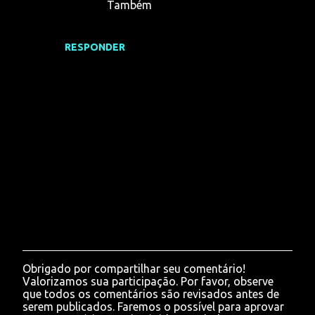
n
Também
t
á
RESPONDER
r
i
o
s
Obrigado por compartilhar seu comentário!
P
Valorizamos sua participação. Por favor, observe
o
que todos os comentários são revisados antes de
s
serem publicados. Faremos o possível para aprovar
t