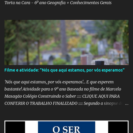
Torta na Cara - 6º ano Geografia + Conhecimentos Gerais
Filme e atividade: "Nós que aqui estamos, por vós esperamos"
'Nós que aqui estamos, por vós esperamos'... E que esperem
bastante! Atividade para o 9º ano Baseada no filme de Marcelo
Masagão Colégio Construindo o Saber ::::: CLIQUE AQUI PARA
CONFERIR O TRABALHO FINALIZADO ::::: Segundo a sinopse do
DVD, 'Nós que aqui estamos, por vós esperamos' é "um filme-
memória do século XX, a partir de recortes bibliográficos de
pequenos e grandes personagens". Documentário brasileiro
lançado em 1999, o filme mostra como os grandes acontecimentos