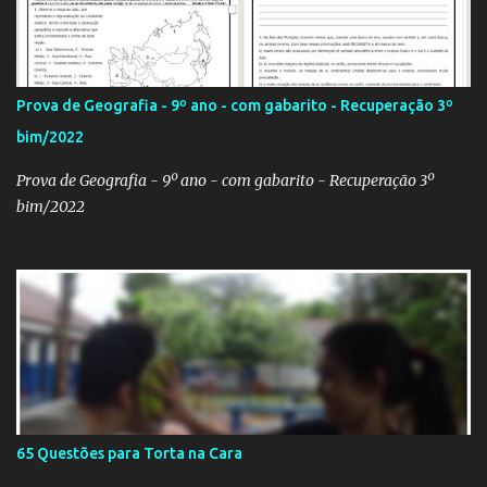
bandeiras dos países que participarão do evento (para exaltá-los
ou para estraçalhá-los). Principalmente se você for aluno ou
professor! Provavelmente sua escola fará alguma atividade
relacionada ao assunto. Aí, precisa correr para o Google Imagens,
Prova de Geografia - 9º ano - com gabarito - Recuperação 3º
achar a bandeira correta, com a resolução adequada... a maior
bim/2022
função. Eu sei porque já precisei fazer isso. Como deixei os
arquivos armazenados em cas...
Prova de Geografia - 9º ano - com gabarito - Recuperação 3º
bim/2022
65 Questões para Torta na Cara