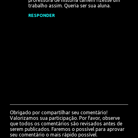
trabalho assim. Queria ser sua aluna.
RESPONDER
Obrigado por compartilhar seu comentário!
P
Valorizamos sua participação. Por favor, observe
o
que todos os comentários são revisados antes de
s
serem publicados. Faremos o possível para aprovar
t
seu comentário o mais rápido possível.
a