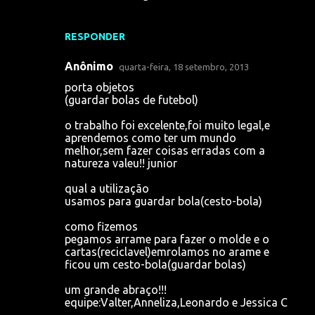
o
s
RESPONDER
Anônimo
quarta-feira, 18 setembro, 2013
porta objetos
(guardar bolas de futebol)
o trabalho foi excelente,foi muito legal,e
aprendemos como ter um mundo
melhor,sem fazer coisas erradas com a
natureza valeu!! junior
qual a utilização
usamos para guardar bola(cesto-bola)
como fizemos
pegamos arrame para fazer o molde e o
cartas(reciclavel)emrolamos no arame e
ficou um cesto-bola(guardar bolas)
um grande abraço!!!
equipe:Valter,Anneliza,Leonardo e Jessica C