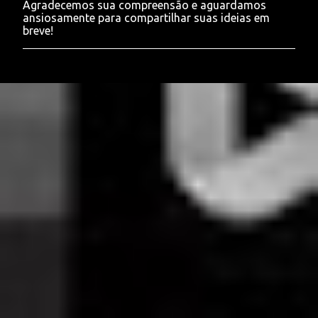
Agradecemos sua compreensão e aguardamos
r
ansiosamente para compartilhar suas ideias em
u
breve!
m
c
o
m
e
n
t
á
r
i
o