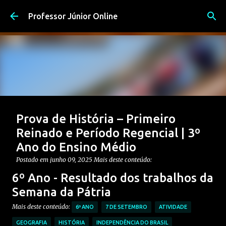
Pular para o conteúdo principal
Professor Júnior Online
Prova de História – Primeiro
Reinado e Período Regencial | 3º
Ano do Ensino Médio
Postado em
junho 09, 2025
Mais deste conteúdo:
CONTEÚDO: PERÍODO REGENCIAL
6º Ano - Resultado dos trabalhos da
CONTEÚDO: PRIMEIRO REINADO
ENSINO MÉDIO
Semana da Pátria
Postagem em destaque
PROVAS DE HISTÓRIA MÉDIO
Mais deste conteúdo:
6º ANO
7 DE SETEMBRO
ATIVIDADE
0
GEOGRAFIA
HISTÓRIA
INDEPENDÊNCIA DO BRASIL