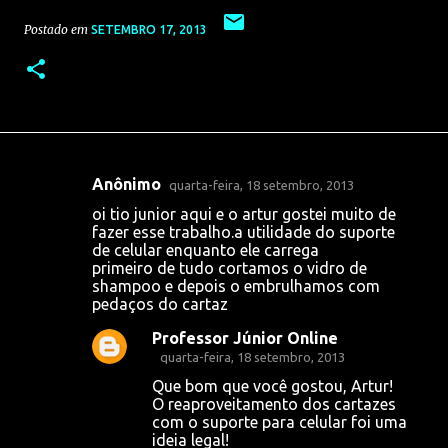
Postado em
SETEMBRO 17, 2013
Anônimo
quarta-feira, 18 setembro, 2013
C
oi tio junior aqui e o artur gostei muito de
o
fazer esse trabalho.a utilidade do suporte
de celular enquanto ele carrega
m
primeiro de tudo cortamos o vidro de
e
shampoo e depois o embrulhamos com
pedaços do cartaz
n
t
Professor Júnior Online
quarta-feira, 18 setembro, 2013
á
Que bom que você gostou, Artur!
r
O reaproveitamento dos cartazes
i
com o suporte para celular foi uma
ideia legal!