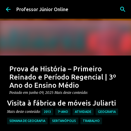
Pular para o conteúdo principal
Professor Júnior Online
Prova de História – Primeiro
Reinado e Período Regencial | 3º
Ano do Ensino Médio
Postado em
junho 09, 2025
Mais deste conteúdo:
CONTEÚDO: PERÍODO REGENCIAL
Visita à fábrica de móveis Juliarti
CONTEÚDO: PRIMEIRO REINADO
ENSINO MÉDIO
Mais deste conteúdo:
2013
7º ANO
ATIVIDADE
GEOGRAFIA
Postagem em destaque
PROVAS DE HISTÓRIA MÉDIO
SEMANA DE GEOGRAFIA
SERTANÓPOLIS
TRABALHO
0