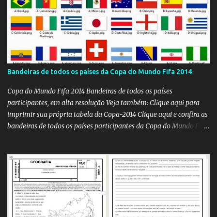
Bandeiras de todos os países da Copa do Mundo Fifa 2014
Copa do Mundo Fifa 2014 Bandeiras de todos os países
participantes, em alta resolução Veja também: Clique aqui para
imprimir sua própria tabela da Copa-2014 Clique aqui e confira as
bandeiras de todos os países participantes da Copa do Mundo Fifa
Qatar 2022! Clique aqui e confira os hinos, com letra e tradução, de
todos os países participantes da Copa do Mundo Fifa Qatar 2022!
Com um evento como a Copa do Mundo ocorrendo no Brasil,
independentemente se você seja do time 'Viva Copa' ou do time
'Não vai ter Copa', uma hora ou outra acaba precisando das
bandeiras dos países que participarão do evento (para exaltá-los
ou para estraçalhá-los). Principalmente se você for aluno ou