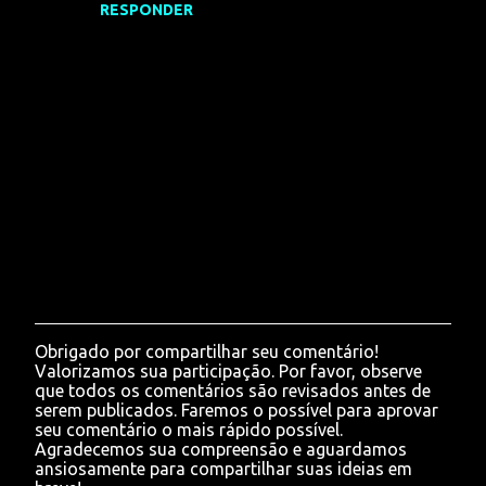
RESPONDER
Obrigado por compartilhar seu comentário!
P
Valorizamos sua participação. Por favor, observe
o
que todos os comentários são revisados antes de
s
serem publicados. Faremos o possível para aprovar
t
seu comentário o mais rápido possível.
a
Agradecemos sua compreensão e aguardamos
r
ansiosamente para compartilhar suas ideias em
u