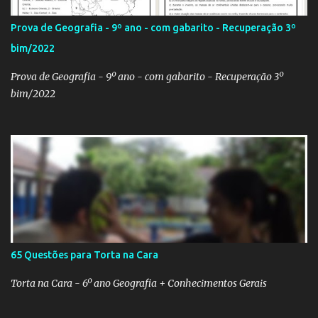
professor! Provavelmente sua escola fará alguma atividade
relacionada ao assunto. Aí, precisa correr para o Google Imagens,
Prova de Geografia - 9º ano - com gabarito - Recuperação 3º
achar a bandeira correta, com a resolução adequada... a maior
bim/2022
função. Eu sei porque já precisei fazer isso. Como deixei os
arquivos armazenados em cas...
Prova de Geografia - 9º ano - com gabarito - Recuperação 3º
bim/2022
65 Questões para Torta na Cara
Torta na Cara - 6º ano Geografia + Conhecimentos Gerais