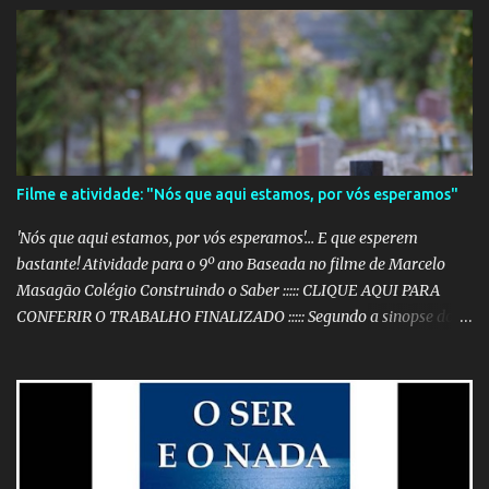
Filme e atividade: "Nós que aqui estamos, por vós esperamos"
'Nós que aqui estamos, por vós esperamos'... E que esperem
bastante! Atividade para o 9º ano Baseada no filme de Marcelo
Masagão Colégio Construindo o Saber ::::: CLIQUE AQUI PARA
CONFERIR O TRABALHO FINALIZADO ::::: Segundo a sinopse do
DVD, 'Nós que aqui estamos, por vós esperamos' é "um filme-
memória do século XX, a partir de recortes bibliográficos de
pequenos e grandes personagens". Documentário brasileiro
lançado em 1999, o filme mostra como os grandes acontecimentos
são repletos de inúmeras histórias menores (mas não menos
importantes) que passam despercebidas na maioria das vezes.