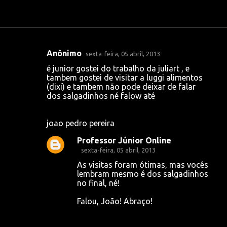
Anônimo
sexta-feira, 05 abril, 2013
C
é junior gostei do trabalho da juliart , e
o
tambem gostei de visitar a luggi alimentos
(dixi) e tambem não pode deixar de falar
m
dos salgadinhos né falow até
e
n
joao pedro pereira
t
Professor Júnior Online
á
sexta-feira, 05 abril, 2013
r
As visitas foram ótimas, mas vocês
i
lembram mesmo é dos salgadinhos
no final, né!
o
s
Falou, João! Abraço!