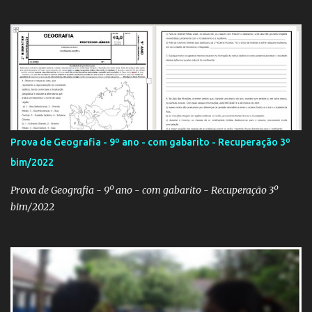
Qatar 2022! Clique aqui e confira os hinos, com letra e tradução, de
todos os países participantes da Copa do Mundo Fifa Qatar 2022!
Com um evento como a Copa do Mundo ocorrendo no Brasil,
independentemente se você seja do time 'Viva Copa' ou do time
'Não vai ter Copa', uma hora ou outra acaba precisando das
bandeiras dos países que participarão do evento (para exaltá-los
ou para estraçalhá-los). Principalmente se você for aluno ou
professor! Provavelmente sua escola fará alguma atividade
relacionada ao assunto. Aí, precisa correr para o Google Imagens,
Prova de Geografia - 9º ano - com gabarito - Recuperação 3º
achar a bandeira correta, com a resolução adequada... a maior
bim/2022
função. Eu sei porque já precisei fazer isso. Como deixei os
arquivos armazenados em cas...
Prova de Geografia - 9º ano - com gabarito - Recuperação 3º
bim/2022