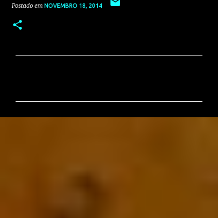
Postado em
NOVEMBRO 18, 2014
C
o
m
e
n
t
á
r
i
o
s