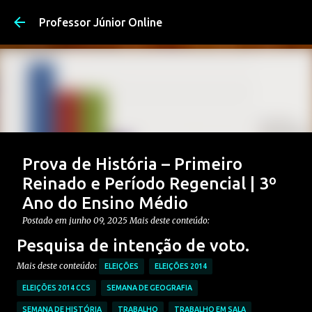
Pular para o conteúdo pri
Professor Júnior Online
Prova de História – Primeiro
Reinado e Período Regencial | 3º
Ano do Ensino Médio
Postado em
junho 09, 2025
Mais deste conteúdo:
CONTEÚDO: PERÍODO REGENCIAL
Pesquisa de intenção de voto.
CONTEÚDO: PRIMEIRO REINADO
ENSINO MÉDIO
Mais deste conteúdo:
ELEIÇÕES
ELEIÇÕES 2014
Postagem em destaque
PROVAS DE HISTÓRIA MÉDIO
ELEIÇÕES 2014 CCS
SEMANA DE GEOGRAFIA
0
SEMANA DE HISTÓRIA
TRABALHO
TRABALHO EM SALA