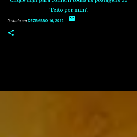
'Feito por mim'
.
Postado em
DEZEMBRO 16, 2012
C
o
m
e
n
t
á
r
i