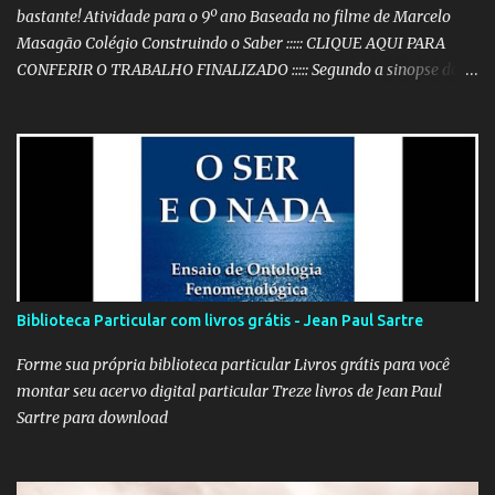
bastante! Atividade para o 9º ano Baseada no filme de Marcelo
Masagão Colégio Construindo o Saber ::::: CLIQUE AQUI PARA
CONFERIR O TRABALHO FINALIZADO ::::: Segundo a sinopse do
DVD, 'Nós que aqui estamos, por vós esperamos' é "um filme-
memória do século XX, a partir de recortes bibliográficos de
pequenos e grandes personagens". Documentário brasileiro
lançado em 1999, o filme mostra como os grandes acontecimentos
são repletos de inúmeras histórias menores (mas não menos
importantes) que passam despercebidas na maioria das vezes.
Sem dúvida alguma, este é um dos filmes mais poéticos da
produção brasileira. A beleza está na combinação das imagens,
nos curtos e certeiros textos e, principalmente, na música. Clique
Biblioteca Particular com livros grátis - Jean Paul Sartre
aqui para conferir o vídeo e a história do Alfaiate Voador, citado
no filme . É possível atrair a atenção dos alunos com um filme
Forme sua própria biblioteca particular Livros grátis para você
destoante das grandes pr...
montar seu acervo digital particular Treze livros de Jean Paul
Sartre para download