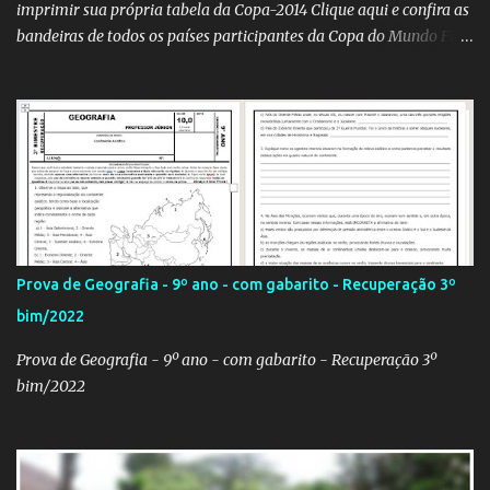
imprimir sua própria tabela da Copa-2014 Clique aqui e confira as
bandeiras de todos os países participantes da Copa do Mundo Fifa
Qatar 2022! Clique aqui e confira os hinos, com letra e tradução, de
todos os países participantes da Copa do Mundo Fifa Qatar 2022!
Com um evento como a Copa do Mundo ocorrendo no Brasil,
independentemente se você seja do time 'Viva Copa' ou do time
'Não vai ter Copa', uma hora ou outra acaba precisando das
bandeiras dos países que participarão do evento (para exaltá-los
ou para estraçalhá-los). Principalmente se você for aluno ou
professor! Provavelmente sua escola fará alguma atividade
relacionada ao assunto. Aí, precisa correr para o Google Imagens,
Prova de Geografia - 9º ano - com gabarito - Recuperação 3º
achar a bandeira correta, com a resolução adequada... a maior
bim/2022
função. Eu sei porque já precisei fazer isso. Como deixei os
arquivos armazenados em cas...
Prova de Geografia - 9º ano - com gabarito - Recuperação 3º
bim/2022