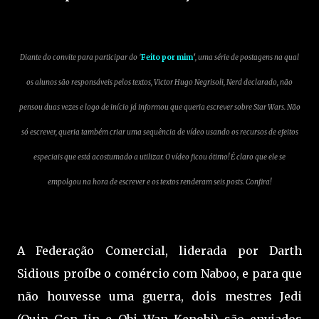
Diante do convite para participar do '
Feito por mim
'
, uma série de postagens na qual
os alunos são responsáveis pelos textos,
Victor Hugo Negrisoli,
Nerd declarado,
não
pensou duas vezes e logo de início já informou que queria escrever sobre Star Wars. Não
só escrever, queria também criar uma sequência de vídeo usando os recursos de efeitos
especiais que está acostumado a utilizar. O vídeo ficou ótimo! É claro que ele se
empolgou na hora de escrever e os textos renderam seis posts. Confira!
A Federação Comercial, liderada por Darth
Sidious proíbe o comércio com Naboo, e para que
não houvesse uma guerra, dois mestres Jedi
(Quin Gon Jin e Obi Wan Kenobi) são enviados