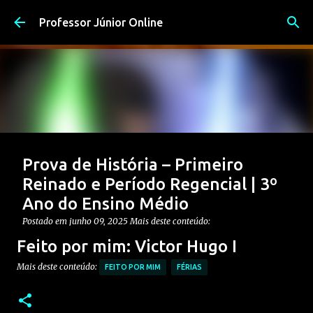
Pular para o conteúdo principal
Professor Júnior Online
Prova de História – Primeiro
Reinado e Período Regencial | 3º
Ano do Ensino Médio
Postado em
junho 09, 2025
Mais deste conteúdo:
CONTEÚDO: PERÍODO REGENCIAL
Feito por mim: Victor Hugo I
CONTEÚDO: PRIMEIRO REINADO
ENSINO MÉDIO
Mais deste conteúdo:
FEITO POR MIM
FÉRIAS
Postagem em destaque
PROVAS DE HISTÓRIA MÉDIO
0