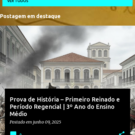
VER TODOS
Postagem em destaque
P
o
s
t
a
g
e
n
s
Prova de História – Primeiro Reinado e
Período Regencial | 3º Ano do Ensino
Médio
Postado em
junho 09, 2025
0