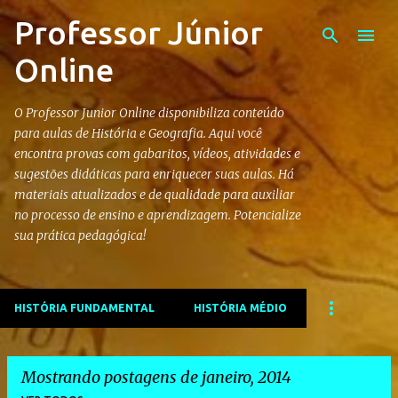
Professor Júnior
Pular para o conteúdo principal
Online
O Professor Junior Online disponibiliza conteúdo
para aulas de História e Geografia. Aqui você
encontra provas com gabaritos, vídeos, atividades e
sugestões didáticas para enriquecer suas aulas. Há
materiais atualizados e de qualidade para auxiliar
no processo de ensino e aprendizagem. Potencialize
sua prática pedagógica!
HISTÓRIA FUNDAMENTAL
HISTÓRIA MÉDIO
Mostrando postagens de janeiro, 2014