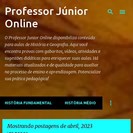
Professor Júnior
Pular para o conteúdo principal
Online
O Professor Junior Online disponibiliza conteúdo
para aulas de História e Geografia. Aqui você
encontra provas com gabaritos, vídeos, atividades e
sugestões didáticas para enriquecer suas aulas. Há
materiais atualizados e de qualidade para auxiliar
no processo de ensino e aprendizagem. Potencialize
sua prática pedagógica!
HISTÓRIA FUNDAMENTAL
HISTÓRIA MÉDIO
Mostrando postagens de abril, 2023