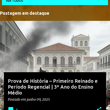
VER TODOS
Postagem em destaque
P
o
s
t
a
g
e
n
s
Prova de História – Primeiro Reinado e
Período Regencial | 3º Ano do Ensino
Médio
Postado em
junho 09, 2025
0