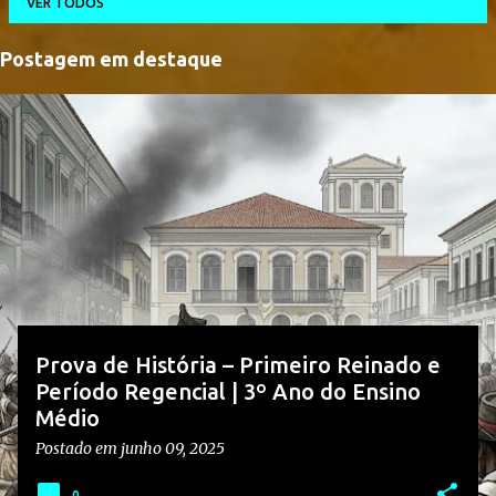
VER TODOS
Postagem em destaque
P
o
s
t
a
g
e
n
s
Prova de História – Primeiro Reinado e
Período Regencial | 3º Ano do Ensino
Médio
Postado em
junho 09, 2025
0