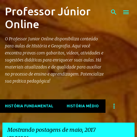
Professor Júnior
Pular para o conteúdo principal
Online
O Professor Junior Online disponibiliza conteúdo
para aulas de História e Geografia. Aqui você
encontra provas com gabaritos, vídeos, atividades e
sugestões didáticas para enriquecer suas aulas. Há
materiais atualizados e de qualidade para auxiliar
no processo de ensino e aprendizagem. Potencialize
sua prática pedagógica!
HISTÓRIA FUNDAMENTAL
HISTÓRIA MÉDIO
Mostrando postagens de maio, 2017