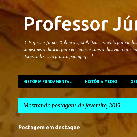
Professor Jú
O Professor Junior Online disponibiliza conteúdo para aulas
sugestões didáticas para enriquecer suas aulas. Há materia
Potencialize sua prática pedagógica!
HISTÓRIA FUNDAMENTAL
HISTÓRIA MÉDIO
GE
Mostrando postagens de fevereiro, 2015
P
Postagem em destaque
o