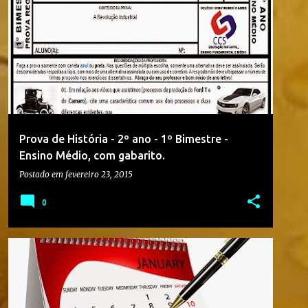
1º BIMESTRE
2015
2º ANO
+
2
Prova de História - 2º ano - 1º Bimestre -
Ensino Médio, com gabarito.
Postado em
fevereiro 23, 2015
0
2015
6º ANO
COLÉGIO CONSTRUINDO O SABER
CURIOSIDADE
ENSINO FUNDAMENTAL
HISTÓRIA
+