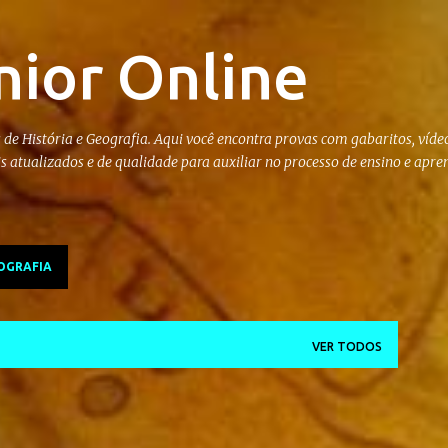
Pular para o conteúdo principal
nior Online
 de História e Geografia. Aqui você encontra provas com gabaritos, vídeo
is atualizados e de qualidade para auxiliar no processo de ensino e apr
OGRAFIA
VER TODOS