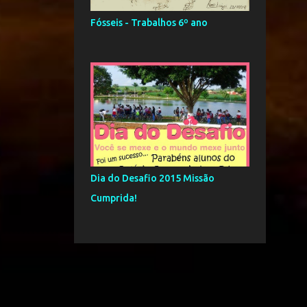
Prova de História - 3º ano -
Fósseis - Trabalhos 6º ano
1º Bimestre - Ensino ...
Prova de História - 2º ano -
1º Bimestre - Ensino ...
Prova de História - 1º ano -
1º Bimestre - Ensino ...
Conversor de Calendários -
Complemento à aula de H...
Apoio para aula sobre a
Dia do Desafio 2015 Missão
Antártida - 8º ano
Cumprida!
Primeiro dia de Aula:
História e Geografia.
Máquina do Tempo 2015
112
2014
6
dezembro