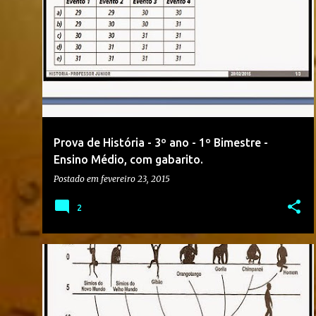
1º BIMESTRE
2015
3º ANO
+
2
Prova de História - 3º ano - 1º Bimestre -
Ensino Médio, com gabarito.
Postado em
fevereiro 23, 2015
2
1º ANO
1º BIMESTRE
2015
+
2