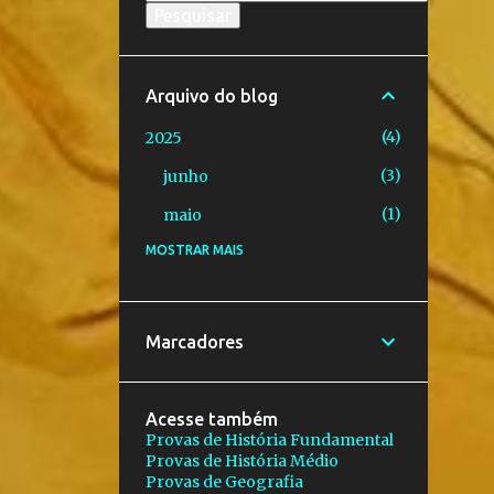
Arquivo do blog
4
2025
3
junho
1
maio
MOSTRAR MAIS
48
2023
2
novembro
2
outubro
Marcadores
6
setembro
1
agosto
Acesse também
Provas de História Fundamental
2
julho
Provas de História Médio
Provas de Geografia
2
junho