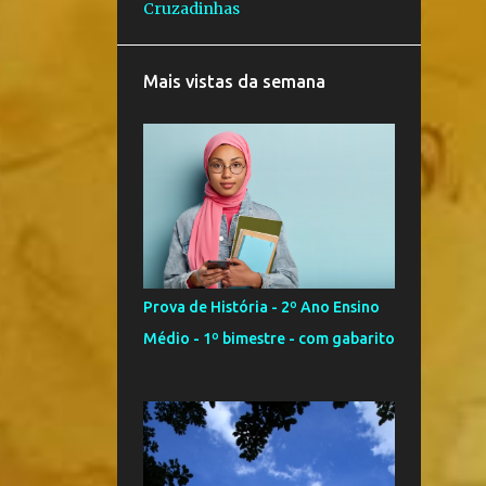
Cruzadinhas
3
maio
8
abril
Mais vistas da semana
7
março
12
fevereiro
3
janeiro
107
2022
8
dezembro
8
novembro
Prova de História - 2º Ano Ensino
13
outubro
Médio - 1º bimestre - com gabarito
22
setembro
17
agosto
4
julho
10
junho