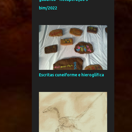
3
fevereiro
bim/2022
87
2015
1
dezembro
9
novembro
7
outubro
10
setembro
13
agosto
Escritas cuneiforme e hieroglífica
7
julho
6
junho
11
maio
6
abril
10
março
7
fevereiro