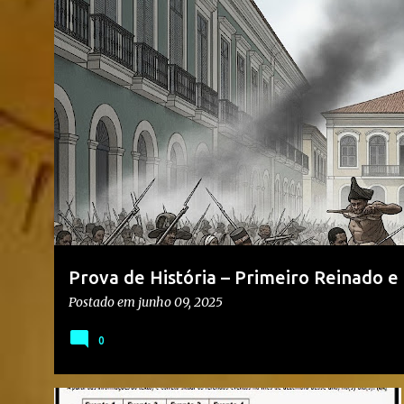
s
CONTEÚDO: PERÍODO REGENCIAL
CONTEÚDO: PRIMEIRO REINAD
t
a
g
e
n
s
Prova de História – Primeiro Reinado e
Médio
Postado em
junho 09, 2025
0