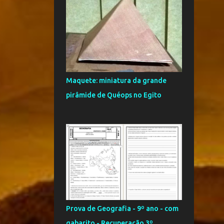
5
maio
1
abril
13
março
1
fevereiro
43
2016
Maquete: miniatura da grande
2
novembro
pirâmide de Quéops no Egito
2
outubro
5
setembro
8
agosto
2
junho
5
maio
9
abril
Prova de Geografia - 9º ano - com
7
março
gabarito - Recuperação 3º