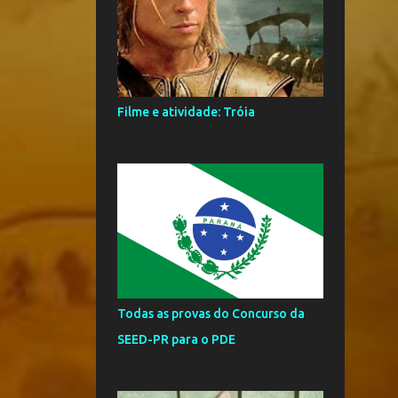
3
julho
6
junho
1
abril
7
fevereiro
Filme e atividade: Tróia
12
2018
1
julho
2
maio
3
abril
5
março
1
fevereiro
Todas as provas do Concurso da
23
2017
SEED-PR para o PDE
2
agosto
1
junho