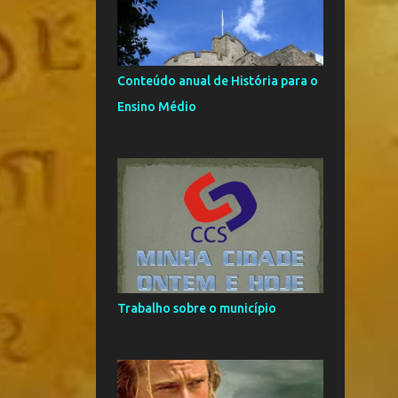
3
maio
8
abril
Conteúdo anual de História para o
11
março
Ensino Médio
3
fevereiro
9
2021
4
agosto
5
junho
3
2020
2
março
Trabalho sobre o município
1
fevereiro
19
2019
2
outubro