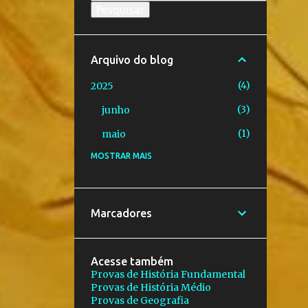
Arquivo do blog
4
2025
3
junho
1
maio
MOSTRAR MAIS
48
2023
2
novembro
2
outubro
Marcadores
6
setembro
1
agosto
Acesse também
Provas de História Fundamental
2
julho
Provas de História Médio
Provas de Geografia
2
junho