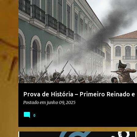
s
CONTEÚDO: PERÍODO REGENCIAL
CONTEÚDO: PRIMEIRO REINAD
t
a
g
e
n
s
Prova de História – Primeiro Reinado e
Médio
Postado em
junho 09, 2025
0