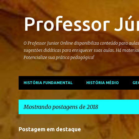
Professor Jú
O Professor Junior Online disponibiliza conteúdo para aulas
sugestões didáticas para enriquecer suas aulas. Há materia
Potencialize sua prática pedagógica!
HISTÓRIA FUNDAMENTAL
HISTÓRIA MÉDIO
GE
Mostrando postagens de 2018
P
Postagem em destaque
o