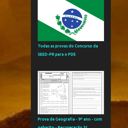
livros grátis - Jean Pau...
Atividades online de História
- 1º Trimestre - 6º Ano
Trabalho de História - 9º
ano - 1º bimestre/2018
5
março
Todas as provas do Concurso da
Prova de História - 9º ano -
SEED-PR para o PDE
1º bimestre/2018
Prova de História - 8 ano -
1º Bimestre/2018
Prova de História - 3º ano
Ensino Médio - 1º Bimes...
Prova de História - 2º ano
Ensino Médio - 1º Bimes...
Prova de História - 1º ano
Ensino Médio - 1º Bimes...
Prova de Geografia - 9º ano - com
gabarito - Recuperação 3º
1