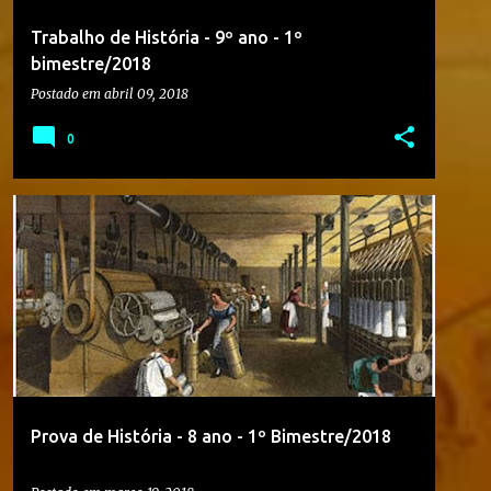
Trabalho de História - 9º ano - 1º
bimestre/2018
Postado em
abril 09, 2018
0
1º BIMESTRE
2018
8º ANO
+
3
Prova de História - 8 ano - 1º Bimestre/2018