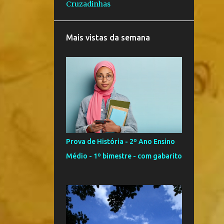
Cruzadinhas
3
maio
8
abril
Mais vistas da semana
7
março
12
fevereiro
3
janeiro
107
2022
8
dezembro
8
novembro
Prova de História - 2º Ano Ensino
13
outubro
Médio - 1º bimestre - com gabarito
22
setembro
17
agosto
4
julho
10
junho