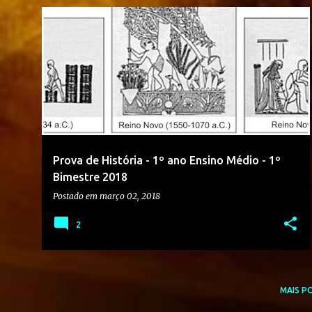
1º ANO
1º BIMESTRE
2018
+
3
Prova de História - 1º ano Ensino Médio - 1º
Bimestre 2018
Postado em
março 02, 2018
2
MAIS P