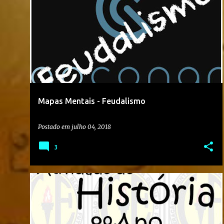
1º ANO
2018
2º BIMESTRE
+
3
Mapas Mentais - Feudalismo
Postado em
julho 04, 2018
3
2018
8º ANO
ATIVIDADE
ATIVIDADE ONLINE
COLÉGIO OLAVO BILAC
HISTÓRIA
+