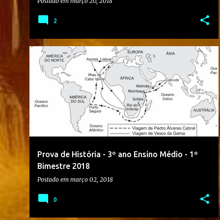
Postado em
março 20, 2018
2
1º BIMESTRE
2018
3º ANO
+
3
Prova de História - 3º ano Ensino Médio - 1º
Bimestre 2018
Postado em
março 02, 2018
0