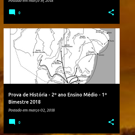
Postado em
março 19, 2018
0
1º BIMESTRE
2018
2º ANO
+
3
Prova de História - 2º ano Ensino Médio - 1º
Bimestre 2018
Postado em
março 02, 2018
0