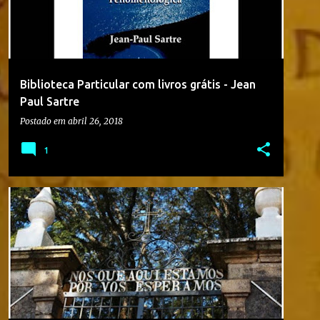
Biblioteca Particular com livros grátis - Jean
Paul Sartre
Postado em
abril 26, 2018
1
2018
9º ANO
ATIVIDADE
ATIVIDADE ONLINE
COLÉGIO CONSTRUINDO O SABER
FILME
VÍDEO
+