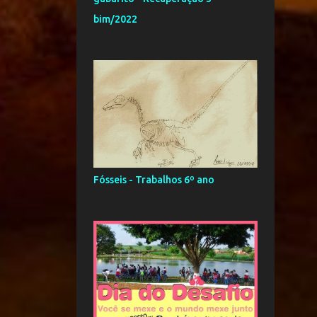
fevereiro
bim/2022
Ásia - Trabalhos 9º ano -
Geografia
23
2017
2
agosto
1
junho
5
maio
1
abril
Fósseis - Trabalhos 6º ano
13
março
1
fevereiro
43
2016
2
novembro
2
outubro
5
setembro