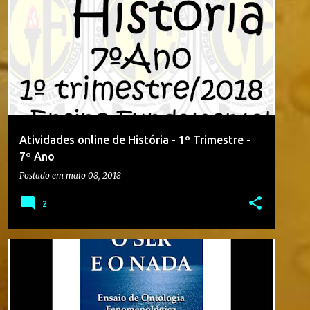
2018
7º ANO
ATIVIDADE
ATIVIDADE ONLINE
COLÉGIO OLAVO BILAC
HISTÓRIA
+
Atividades online de História - 1º Trimestre -
7º Ano
Postado em
maio 08, 2018
2
ACERVO PRÓPRIO
BIBLIOTECA
JEAN PAUL SARTRE
LINKS
LISTAS
+