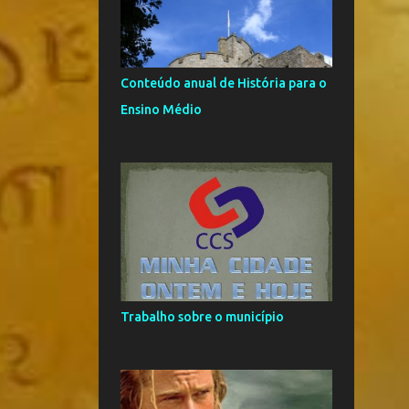
3
maio
8
abril
Conteúdo anual de História para o
11
março
Ensino Médio
3
fevereiro
9
2021
4
agosto
5
junho
3
2020
2
março
Trabalho sobre o município
1
fevereiro
19
2019
2
outubro