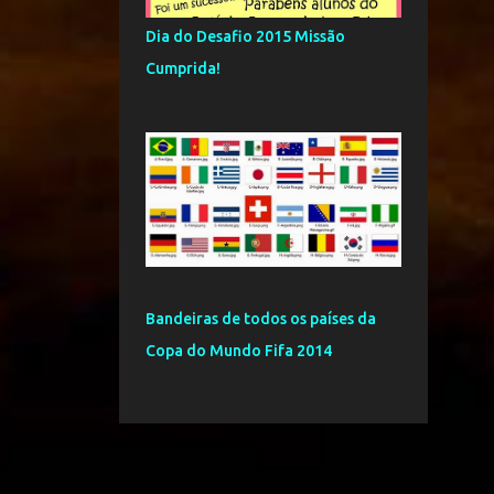
8
agosto
Dia do Desafio 2015 Missão
2
junho
Cumprida!
5
maio
9
abril
7
março
3
fevereiro
87
2015
1
dezembro
Bandeiras de todos os países da
9
novembro
Copa do Mundo Fifa 2014
7
outubro
10
setembro
13
agosto
7
julho